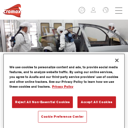
We use cookies to personalize content and ads, to provide social media
features, and to analyze website traffic. By using our online services,
you agree to Axalta and our third-party service providers’ use of cookies
GESTIÓN EFICIENTE DEL
and other online trackers. See our Privacy Policy to learn how we use
these cookies and trackers.
Privacy Policy
TALLER
Reject All Non-Essential Cookies
Accept All Cookies
Cookie Preference Center
Nuestro compromiso con la rentabilidad del taller se