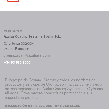
CONTACTO
Axalta Coating Systems Spain, S.L.
C/ Entença 332-334
08029. Barcelona
cromax.spain@axaltacs.com
+34 93 610 6000
El logotipo de Cromax, Cromax y todos los nombres de
productos y servicios de Cromax son marcas comerciales o
marcas registradas de Axalta Coating Systems, LLC y/o sus
afiliados. Otras marcas comerciales pertenecen a sus
respectivos propietarios.
|
DECLARACIÓN DE PRIVACIDAD
ENTIDAD LEGAL