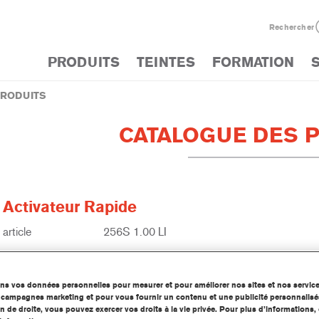
Rechercher
PRODUITS
TEINTES
FORMATION
PRODUITS
CATALOGUE DES 
 Activateur Rapide
article
256S 1.00 LI
 produit
1250033036
ons vos données personnelles pour mesurer et pour améliorer nos sites et nos servic
d'information
os campagnes marketing et pour vous fournir un contenu et une publicité personnalisé
n de droite, vous pouvez exercer vos droits à la vie privée. Pour plus d’informations