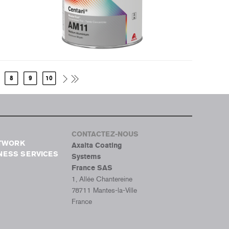
8
9
10
CONTACTEZ-NOUS
ETWORK
Axalta Coating
NESS SERVICES
Systems
France SAS
1, Allée Chantereine
78711 Mantes-la-Ville
France