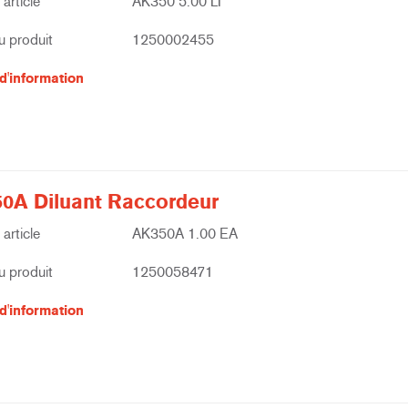
article
AK350 5.00 LI
 produit
1250002455
d'information
0A Diluant Raccordeur
article
AK350A 1.00 EA
 produit
1250058471
d'information