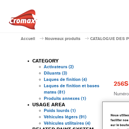
Accueil
Nouveaux produits
CATALOGUE DES 
CATEGORY
Activateurs
(2)
Diluants
(3)
Laques de finition
(4)
256S
Laques de finition et bases
mates
(81)
Numéro 
Produits annexes
(1)
USAGE AREA
Code du
Poids lourds
(1)
Nous utilis
Véhicules légers
(91)
Plus 
faciliter n
Véhicules utilitaires
(4)
sur le bouto