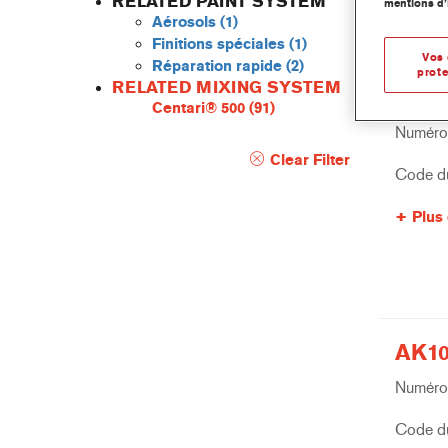
RELATED PAINT SYSTEM
mentions d’
Aérosols
(1)
Finitions spéciales
(1)
Vos 
Réparation rapide
(2)
prote
RELATED MIXING SYSTEM
805R 
Centari® 500
(91)
Numéro 
Clear Filter
Code du
Plus 
AK10
Numéro 
Code du