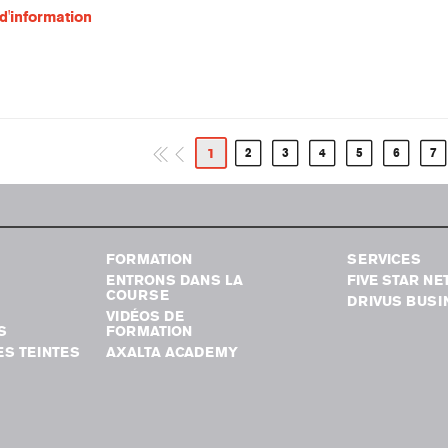
d'information
1
2
3
4
5
6
7
FORMATION
SERVICES
ENTRONS DANS LA
FIVE STAR N
COURSE
DRIVUS BUSI
VIDÉOS DE
S
FORMATION
S TEINTES
AXALTA ACADEMY