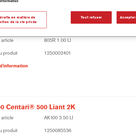
information
droits en matière de
Tout refuser
Accepter
ction de la vie privée
Additif Flexibilisant
article
805R 1.00 LI
 produit
1250002401
d'information
0 Centari® 500 Liant 2K
article
AK100 3.50 LI
 produit
1250085536