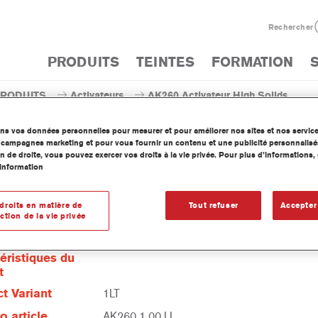
Rechercher
PRODUITS
TEINTES
FORMATION
PRODUITS
Activateurs
AK260 Activateur High Solids
ons vos données personnelles pour mesurer et pour améliorer nos sites et nos servic
os campagnes marketing et pour vous fournir un contenu et une publicité personnalisé
n de droite, vous pouvez exercer vos droits à la vie privée. Pour plus d’informations
information
AK260 Activateur H
droits en matière de
Tout refuser
Accepter
ction de la vie privée
éristiques du
t
t Variant
1LT
 article
AK260 1.00 LI