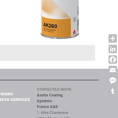
Shar
Link
Face
Emai
Mes
CONTACTEZ-NOUS
ETWORK
Axalta Coating
Tumb
NESS SERVICES
Systems
France SAS
1, Allée Chantereine