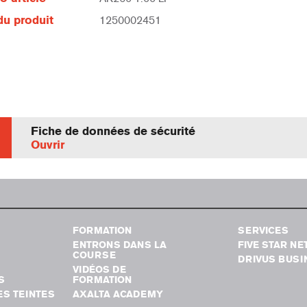
u produit
1250002451
Fiche de données de sécurité
Ouvrir
FORMATION
SERVICES
ENTRONS DANS LA
FIVE STAR N
COURSE
DRIVUS BUSI
VIDÉOS DE
S
FORMATION
S TEINTES
AXALTA ACADEMY