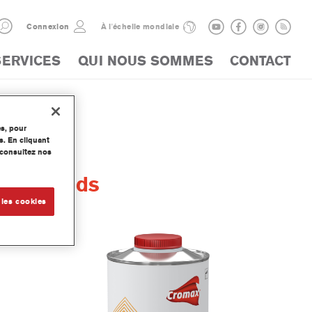
Connexion
À l'échelle mondiale
SERVICES
QUI NOUS SOMMES
CONTACT
es, pour
s. En cliquant
, consultez nos
igh Solids
 les cookies