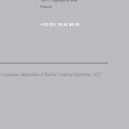
78711 Mantes-la-Ville
France
+33 (0)1 30 92 80 00
es marques déposées d’Axalta Coating Systems, LLC