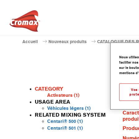
Accueil
Nouveaux produits
CATALOGUE DES 
Nous utilis
faciliter n
sur le bouto
mentions d’
CATEGORY
Vos 
prote
Activateurs
(1)
USAGE AREA
Véhicules légers
(1)
Caract
RELATED MIXING SYSTEM
produi
Centari® 500
(1)
Produc
Centari® 501
(1)
Numéro