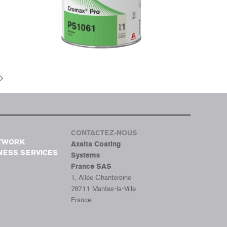
CONTACTEZ-NOUS
ETWORK
Axalta Coating
NESS SERVICES
Systems
France SAS
1, Allée Chantereine
78711 Mantes-la-Ville
France