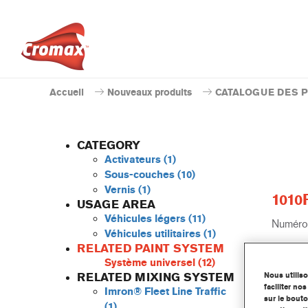
Accueil
Nouveaux produits
CATALOGUE DES 
CATEGORY
Activateurs
(1)
Sous-couches
(10)
Vernis
(1)
1010
USAGE AREA
Véhicules légers
(11)
Numéro 
Véhicules utilitaires
(1)
RELATED PAINT SYSTEM
Code du
Système universel
(12)
Nous utilis
RELATED MIXING SYSTEM
Plus 
faciliter n
Imron® Fleet Line Traffic
sur le bouto
(1)