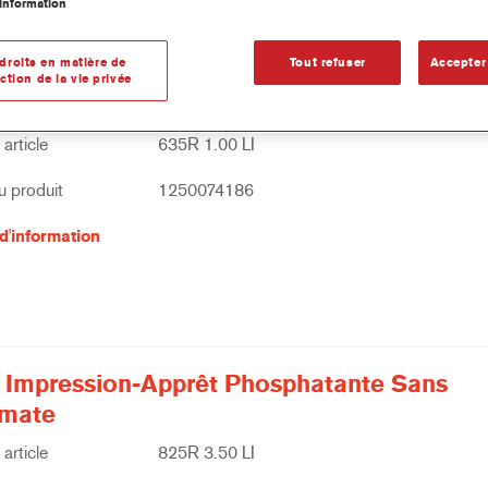
information
droits en matière de
Tout refuser
Accepter
ction de la vie privée
 Impression Phosphatante Sans Chromate
article
635R 1.00 LI
 produit
1250074186
d'information
 Impression-Apprêt Phosphatante Sans
mate
article
825R 3.50 LI