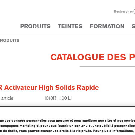
Rechercher
PRODUITS
TEINTES
FORMATION
PRODUITS
CATALOGUE DES 
R Activateur High Solids Rapide
article
1010R 1.00 LI
 produit
1250003138
ons vos données personnelles pour mesurer et pour améliorer nos sites et nos servic
d'information
os campagnes marketing et pour vous fournir un contenu et une publicité personnalisé
n de droite, vous pouvez exercer vos droits à la vie privée. Pour plus d’informations