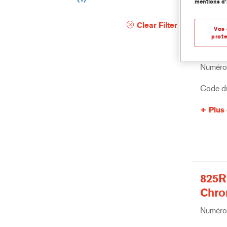
mentions d’
Clear Filter
Vos 
prote
635R
Numéro 
Code du
Plus 
825R
Chro
Numéro 