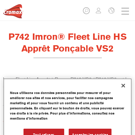
P742 Imron® Fleet Line HS
Apprêt Ponçable VS2
Imron Fleet Line Apprêt à Poncer P742 VS2 / P746 VS6 est la
sous-couche 2K idéale pour les laques de finition Imron Fleet
Line. Il procure une surface lisse et durable et peut être préparé
Nous utilisons vos données personnelles pour mesurer et pour
améliorer nos sites et nos services, pour faciliter nos campagnes
pour une large gamme de températures ambiantes et de
marketing et pour vous fournir un contenu et une publicité
fenêtres d'application.
personnalisés. En cliquant sur le bouton de droite, vous pouvez exercer
vos droits à la vie privée. Pour plus d’informations, consultez nos
mentions d’information
Caractéristiques du produit
Excellent pouvoir garnissant.
Très bonne ponçabilité.
Tout refuser
Accepter les cookies