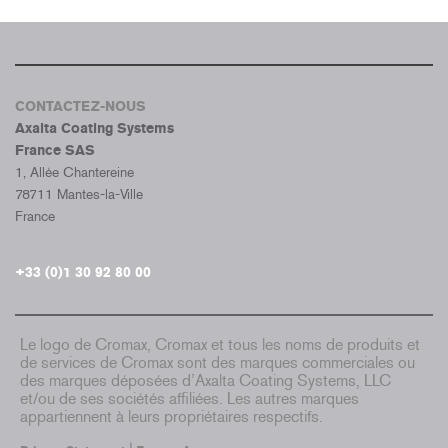
CONTACTEZ-NOUS
Axalta Coating Systems
France SAS
1, Allée Chantereine
78711 Mantes-la-Ville
France
+33 (0)1 30 92 80 00
Le logo de Cromax, Cromax et tous les noms de produits et
de services de Cromax sont des marques commerciales ou
des marques déposées d’Axalta Coating Systems, LLC
et/ou de ses sociétés affiliées. Les autres marques
appartiennent à leurs propriétaires respectifs.