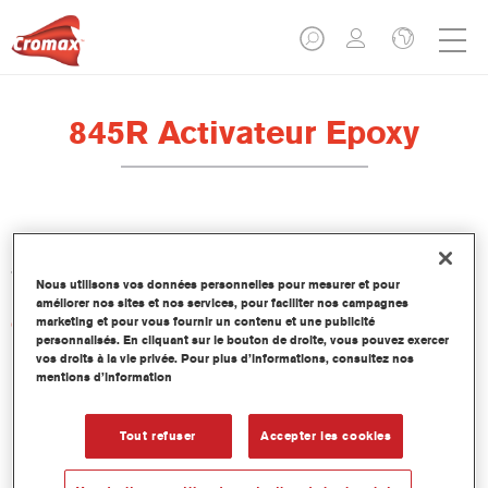
845R Activateur Epoxy
L'activateur 845R à base d'époxyde est conçu pour être utilisé
avec L'impression-apprêt 840R COV à base d'époxyde.
Nous utilisons vos données personnelles pour mesurer et pour
améliorer nos sites et nos services, pour faciliter nos campagnes
marketing et pour vous fournir un contenu et une publicité
Caractéristiques du produit
personnalisés. En cliquant sur le bouton de droite, vous pouvez exercer
vos droits à la vie privée. Pour plus d’informations, consultez nos
mentions d’information
Product Variant
Not available
Tout refuser
Accepter les cookies
Numéro article