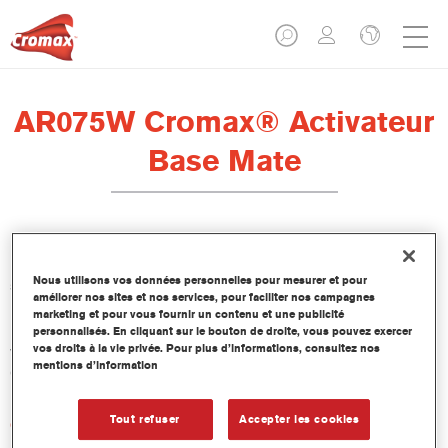
AR075W Cromax® Activateur
Base Mate
L'activateur Cromax Basecoat Activator AR075W est
Nous utilisons vos données personnelles pour mesurer et pour
spécialement conçu pour être utilisé avec notre base mate
améliorer nos sites et nos services, pour faciliter nos campagnes
hydrodiluable Cromax haute qualité, haute productivité et
marketing et pour vous fournir un contenu et une publicité
respectueuse de l'environnement, destinée à la réparation des
personnalisés. En cliquant sur le bouton de droite, vous pouvez exercer
vos droits à la vie privée. Pour plus d’informations, consultez nos
véhicules de tourisme, avec le vernis Ultra Performance Energy
mentions d’information
Clear CC6700.
Tout refuser
Accepter les cookies
Caractéristiques du produit