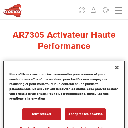
AR7305 Activateur Haute
Performance
Nous utilisons vos données personnelles pour mesurer et pour
améliorer nos sites et nos services, pour faciliter nos campagnes
Caractéristiques du produit
marketing et pour vous fournir un contenu et une publicité
personnalisés. En cliquant sur le bouton de droite, vous pouvez exercer
vos droits à la vie privée. Pour plus d’informations, consultez nos
mentions d’information
Product Variant
1LT
Tout refuser
Accepter les cookies
Numéro article
AR7305 1.00 LI