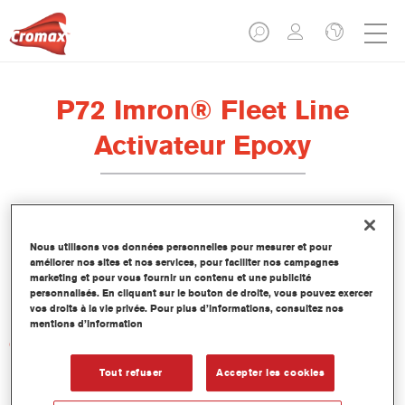
P72 Imron® Fleet Line
Activateur Epoxy
Imron Fleet Line Activateur Epoxy P72 est conçu pour être
Nous utilisons vos données personnelles pour mesurer et pour
utilisé avec les impressions-apprêts époxy Imron Fleet Line
améliorer nos sites et nos services, pour faciliter nos campagnes
Primepox Blanc P7W, Imron Fleet Line Primepox Noir P7B et
marketing et pour vous fournir un contenu et une publicité
personnalisés. En cliquant sur le bouton de droite, vous pouvez exercer
Imron Fleet Line Primepox Blanc cassé P7.
vos droits à la vie privée. Pour plus d’informations, consultez nos
mentions d’information
Caractéristiques du produit
Tout refuser
Accepter les cookies
Product Variant