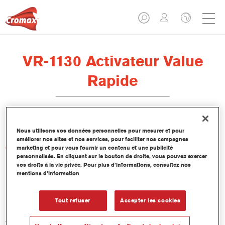
VR-1130 Activateur Value
Rapide
Nous utilisons vos données personnelles pour mesurer et pour
améliorer nos sites et nos services, pour faciliter nos campagnes
Caractéristiques du produit
marketing et pour vous fournir un contenu et une publicité
personnalisés. En cliquant sur le bouton de droite, vous pouvez exercer
vos droits à la vie privée. Pour plus d’informations, consultez nos
mentions d’information
Product Variant
1LT
Tout refuser
Accepter les cookies
Numéro article
VR-1130 1.00 LI