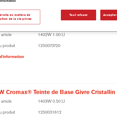
information
droits en matière de
Tout refuser
Accepter
ction de la vie privée
W Cromax® Teinte de Base Blanc LS
article
1402W 1.00 LI
 produit
1250073720
d'information
W Cromax® Teinte de Base Givre Cristallin
article
1403W 0.50 LI
 produit
1250031612