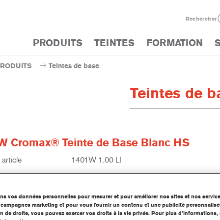
Rechercher
PRODUITS
TEINTES
FORMATION
PRODUITS
Teintes de base
Teintes de b
W Cromax® Teinte de Base Blanc HS
article
1401W 1.00 LI
 produit
1250093864
ons vos données personnelles pour mesurer et pour améliorer nos sites et nos servic
d'information
os campagnes marketing et pour vous fournir un contenu et une publicité personnalisé
n de droite, vous pouvez exercer vos droits à la vie privée. Pour plus d’informations