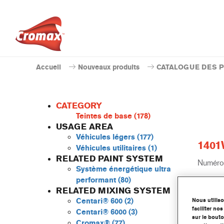
Accueil
Nouveaux produits
CATALOGUE DES 
CATEGORY
Teintes de base
(178)
USAGE AREA
Véhicules légers
(177)
1401
Véhicules utilitaires
(1)
RELATED PAINT SYSTEM
Numéro 
Système énergétique ultra
performant
(80)
Code du
RELATED MIXING SYSTEM
Nous utilis
Centari® 600
(2)
Plus 
faciliter n
Centari® 6000
(3)
sur le bouto
Cromax®
(77)