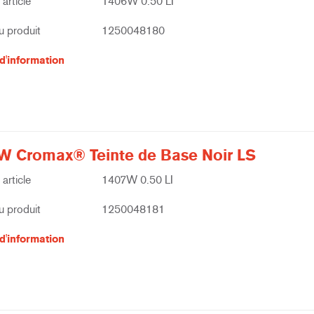
article
1406W 0.50 LI
 produit
1250048180
d'information
W Cromax® Teinte de Base Noir LS
article
1407W 0.50 LI
 produit
1250048181
d'information