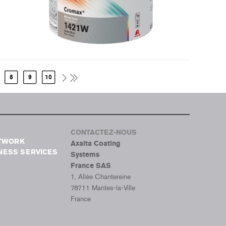
8
9
10
CONTACTEZ-NOUS
ETWORK
Axalta Coating
NESS SERVICES
Systems
France SAS
1, Allée Chantereine
78711 Mantes-la-Ville
France