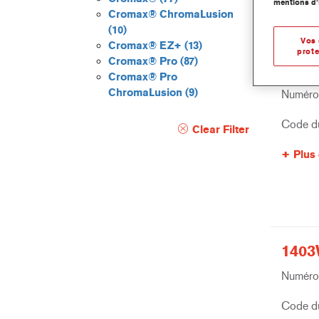
mentions d’
Cromax® ChromaLusion
(10)
Vos 
Cromax® EZ+
(13)
prote
Cromax® Pro
(87)
1402
Cromax® Pro
ChromaLusion
(9)
Numéro 
Code du
Clear Filter
Plus 
1403
Numéro 
Code du