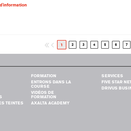
d'information
1
2
3
4
5
6
7
FORMATION
SERVICES
ENTRONS DANS LA
FIVE STAR N
COURSE
DRIVUS BUSI
VIDÉOS DE
S
FORMATION
S TEINTES
AXALTA ACADEMY