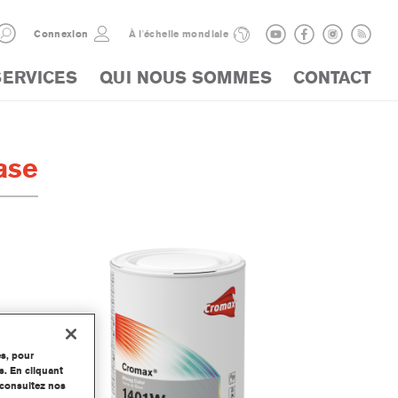
Connexion
À l'échelle mondiale
SERVICES
QUI NOUS SOMMES
CONTACT
ase
es, pour
s. En cliquant
, consultez nos