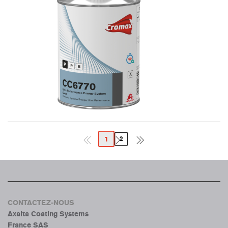
1
2
CONTACTEZ-NOUS
Axalta Coating Systems
France SAS