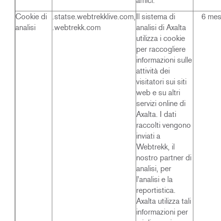
amici.
Cookie di
.statse.webtrekklive.com,
Il sistema di
6 mes
analisi
.webtrekk.com
analisi di Axalta
utilizza i cookie
per raccogliere
informazioni sulle
attività dei
visitatori sui siti
web e su altri
servizi online di
Axalta. I dati
raccolti vengono
inviati a
Webtrekk, il
nostro partner di
analisi, per
l'analisi e la
reportistica.
Axalta utilizza tali
informazioni per