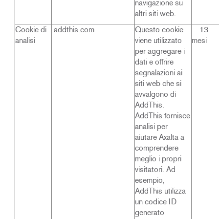
navigazione su
altri siti web.
Cookie di
.addthis.com
Questo cookie
13
analisi
viene utilizzato
mesi
per aggregare i
dati e offrire
segnalazioni ai
siti web che si
avvalgono di
AddThis.
AddThis fornisce
analisi per
aiutare Axalta a
comprendere
meglio i propri
visitatori. Ad
esempio,
AddThis utilizza
un codice ID
generato