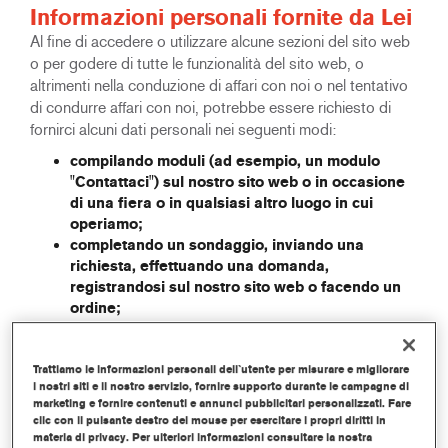
Informazioni personali fornite da Lei
Al fine di accedere o utilizzare alcune sezioni del sito web
o per godere di tutte le funzionalità del sito web, o
altrimenti nella conduzione di affari con noi o nel tentativo
di condurre affari con noi, potrebbe essere richiesto di
fornirci alcuni dati personali nei seguenti modi:
compilando moduli (ad esempio, un modulo
"Contattaci") sul nostro sito web o in occasione
di una fiera o in qualsiasi altro luogo in cui
operiamo;
completando un sondaggio, inviando una
richiesta, effettuando una domanda,
registrandosi sul nostro sito web o facendo un
ordine;
scaricando la documentazione dal nostro sito
web;
iscrivendosi a newsletter o ad altri tipi di
Trattiamo le informazioni personali dell`utente per misurare e migliorare
i nostri siti e il nostro servizio, fornire supporto durante le campagne di
comunicazione;
marketing e fornire contenuti e annunci pubblicitari personalizzati. Fare
corrispondendo con noi per telefono, e-mail o
clic con il pulsante destro del mouse per esercitare i propri diritti in
utilizzando in altro modo i nostri dati di contatto;
materia di privacy. Per ulteriori informazioni consultare la nostra