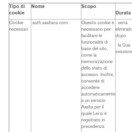
Tipo di
Nome
Scopo
cookie
Durata
Cookie
.auth.axaltacs.com
Questo cookie è
verrà
necessari
necessario per
eliminat
facilitare le
dopo
funzionalità di
la Sua
base del sito,
session
come la
memorizzazione
dello stato di
accesso. Inoltre,
consente di
accedere
automaticamente
a un servizio
Axalta per il
quale Lei si è
registrato in
precedenza.