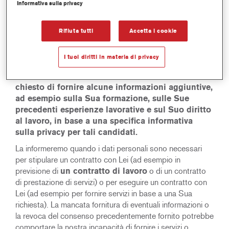
o
Informativa sulla privacy
in genere, i dati personali che ci fornisce possono
includere nome, affiliazione aziendale, indirizzo aziendale,
Rifiuta tutti
Accetta i cookie
numero di telefono e indirizzo e-mail, nonché qualsiasi
dato personale necessario per risolvere eventuali richieste
I tuoi diritti in materia di privacy
di informazioni o reclami.
Se Lei si candida per un
lavoro, un tirocinio o un collocamento, Le verrà
chiesto di fornire alcune informazioni aggiuntive,
ad esempio sulla Sua formazione, sulle Sue
precedenti esperienze lavorative e sul Suo diritto
al lavoro, in base a una specifica informativa
sulla privacy per tali candidati.
La informeremo quando i dati personali sono necessari
per stipulare un contratto con Lei (ad esempio in
previsione di
un contratto di lavoro
o di un contratto
di prestazione di servizi) o per eseguire un contratto con
Lei (ad esempio per fornire servizi in base a una Sua
richiesta). La mancata fornitura di eventuali informazioni o
la revoca del consenso precedentemente fornito potrebbe
comportare la nostra incapacità di fornire i servizi o