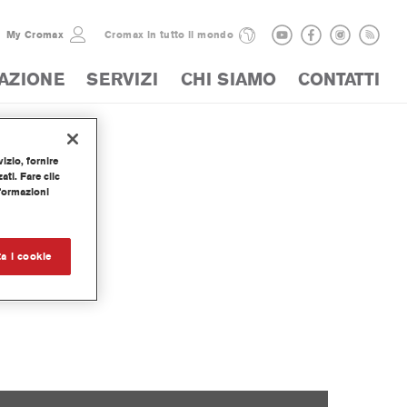
My Cromax
Cromax in tutto il mondo
AZIONE
SERVIZI
CHI SIAMO
CONTATTI
izio, fornire
ti. Fare clic
nformazioni
a i cookie
I