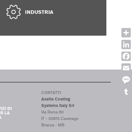
INDUSTRIA
Shar
Link
Face
Emai
Mes
CONTATTI
Axalta Coating
Tumb
Systems Italy Srl
IZI DI
Via Roma 80
R LA
A
IT - 20873 Cavenago
Brianza - MB