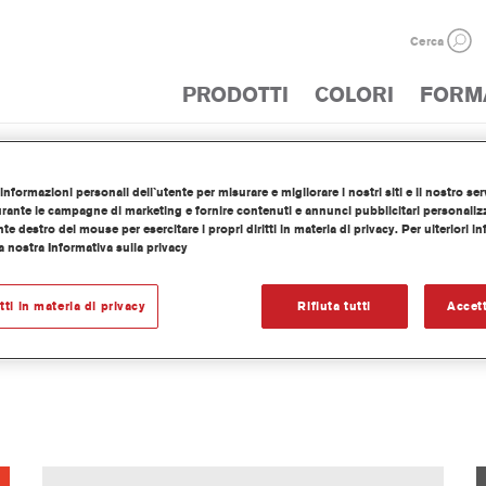
Cerca
PRODOTTI
COLORI
FORM
informazioni personali dell`utente per misurare e migliorare i nostri siti e il nostro serv
ante le campagne di marketing e fornire contenuti e annunci pubblicitari personalizza
nte destro del mouse per esercitare i propri diritti in materia di privacy. Per ulteriori i
a nostra Informativa sulla privacy
itti in materia di privacy
Rifiuta tutti
Accett
CROMAX CATALOGO PRODOTT