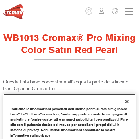
WB1013 Cromax® Pro Mixing
Color Satin Red Pearl
Questa tinta base concentrata all’acqua fa parte della linea di
Basi Opache Cromax Pro.
Caratteristiche del prodotto
Trattiamo le informazioni personali dell`utente per misurare e migliorare
Copertura e abbinamento colore eccellenti.
i nostri siti e il nostro servizio, fornire supporto durante le campagne di
Veloce ed economica, aiuta ad incrementare i volumi delle
marketing e fornire contenuti e annunci pubblicitari personalizzati. Fare
lavorazioni e la produttività.
clic con il pulsante destro del mouse per esercitare i propri diritti in
materia di privacy. Per ulteriori informazioni consultare la nostra
Fa parte di un completo sistema di tinte e resine dedicato.
Informativa sulla privacy
Ampia finestra di applicazione.