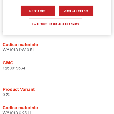
Flessibile – può essere usata in diverse condizioni climatiche
e con diverse tecniche di applicazione.
Rifiuta tutti
Accetta i cookie
I tuoi diritti in materia di privacy
Product Variant
0.5LT
Codice materiale
WB1013 DW 0.5 LT
GMC
1250013564
Product Variant
0.25LT
Codice materiale
WB1013 0.25 LI