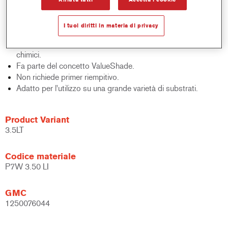
Estremamente versatile.
Aiuta ad incrementare la produttività.
I tuoi diritti in materia di privacy
Adatto per applicazioni su grandi superfici.
Eccellente resistenza alla corrosione, umidità e agenti
chimici.
Fa parte del concetto ValueShade.
Non richiede primer riempitivo.
Adatto per l'utilizzo su una grande varietà di substrati.
Product Variant
3.5LT
Codice materiale
P7W 3.50 LI
GMC
1250076044