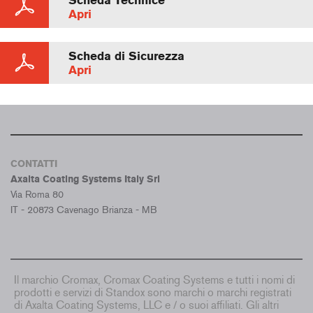
Scheda Technice
Apri
Scheda di Sicurezza
Apri
CONTATTI
Axalta Coating Systems Italy Srl
Via Roma 80
IT - 20873 Cavenago Brianza - MB
Il marchio Cromax, Cromax Coating Systems e tutti i nomi di
prodotti e servizi di Standox sono marchi o marchi registrati
di Axalta Coating Systems, LLC e / o suoi affiliati. Gli altri