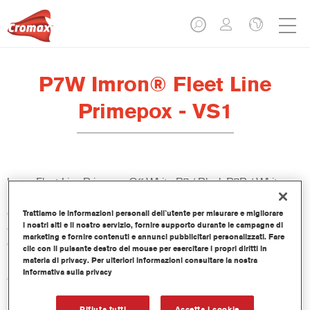
P7W Imron® Fleet Line
Primepox - VS1
Imron Fleet Line Primepox Off White P7 / Black P7B / White
P7W è un fondo isolante epossidico 2K. Esente da cromati,
offre un’ottima resistenza alla corrosione, umidità e agenti
Trattiamo le informazioni personali dell`utente per misurare e migliorare
i nostri siti e il nostro servizio, fornire supporto durante le campagne di
chimici. Imron Fleet Line Primepox è utilizzabile su substrati
marketing e fornire contenuti e annunci pubblicitari personalizzati. Fare
diversi.
clic con il pulsante destro del mouse per esercitare i propri diritti in
materia di privacy. Per ulteriori informazioni consultare la nostra
Informativa sulla privacy
Caratteristiche del prodotto
Buone proprietà riempitive, eccellente over-spray, buon
fissaggio dello smalto.
Rifiuta tutti
Accetta i cookie