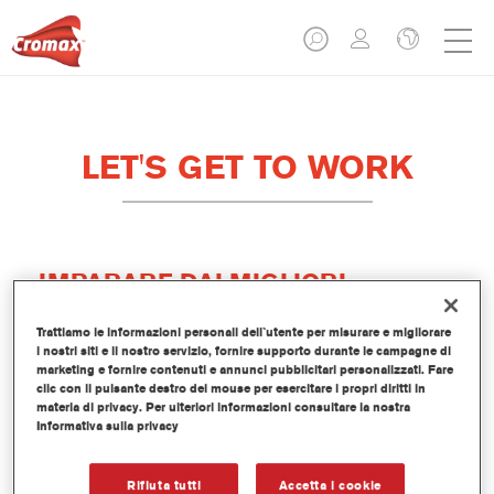
LET'S GET TO WORK
IMPARARE DAI MIGLIORI
Trattiamo le informazioni personali dell`utente per misurare e migliorare
Questi video su "come fare" aiutano Verniciatori
i nostri siti e il nostro servizio, fornire supporto durante le campagne di
e Carrozzerie ad ottenere riparazioni eccellenti,
marketing e fornire contenuti e annunci pubblicitari personalizzati. Fare
clic con il pulsante destro del mouse per esercitare i propri diritti in
ogni volta e al primo intervento!
materia di privacy. Per ulteriori informazioni consultare la nostra
Informativa sulla privacy
Con questi video vogliamo condividere gli stessi
messaggi e suggerimenti che trasmettiamo nei nostri
corsi di formazione in presenza, supportati anche dalle
Rifiuta tutti
Accetta i cookie