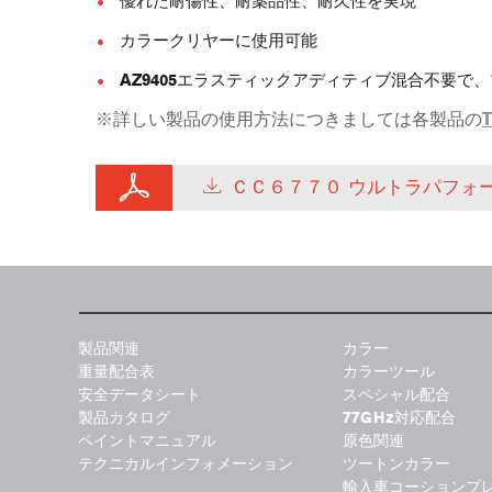
優れた耐傷性、耐薬品性、耐久性を実現
カラークリヤーに使用可能
AZ9405エラスティックアディティブ混合不要で
※詳しい製品の使用方法につきましては各製品の
ＣＣ６７７０ ウルトラパフォ
製品関連
カラー
重量配合表
カラーツール
安全データシート
スペシャル配合
製品カタログ
77GHz対応配合
ペイントマニュアル
原色関連
テクニカルインフォメーション
ツートンカラー
輸入車コーションプ