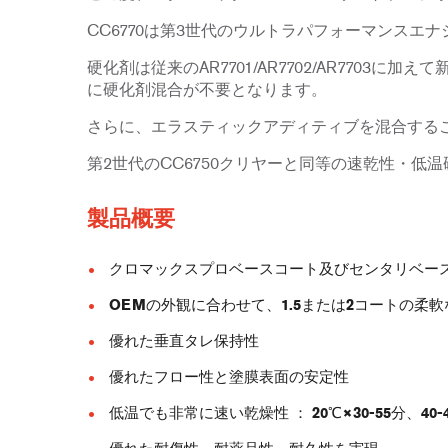
CC6770は第3世代のウルトラパフォーマンスエ
硬化剤は従来のAR7701/AR7702/AR770
に硬化剤混合が不要となります。
さらに、エラスティックアディティブを混合する
第2世代のCC6750クリヤーと同等の速乾性・
製品概要
クロマックスプロベースコート及びセンタリベー
OEMの外観に合わせて、1.5または2コートの柔
優れた垂直タレ保持性
優れたフロー性と塗膜表面の安定性
低温でも非常に速い乾燥性 ： 20℃×30-55分、40-45℃