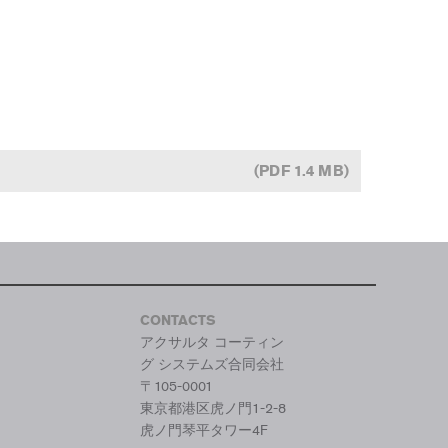
(PDF 1.4 MB)
CONTACTS
アクサルタ コーティン
グ システムズ合同会社
〒105-0001
東京都港区虎ノ門1-2-8
虎ノ門琴平タワー4F