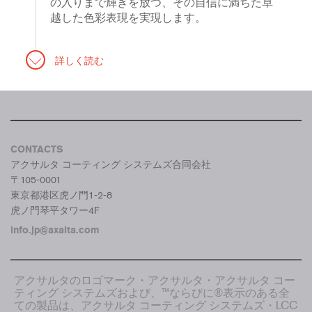
の入りまで輝きを放つ、その自信に満ちた卓
越した色彩表現を実現します。
詳しく読む
CONTACTS
アクサルタ コーティング システムズ合同会社
〒105-0001
東京都港区虎ノ門1-2-8
虎ノ門琴平タワー4F
info.jp@axalta.com
アクサルタのロゴマーク・アクサルタ・アクサルタ コー
ティング システムズおよび、™ならびに®表示のある全
ての製品は、アクサルタ コーティング システムズ・LCC