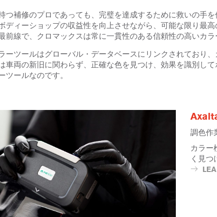
持つ補修のプロであっても、完璧を達成するために救いの手を
ボディーショップの収益性を向上させながら、可能な限り最高
最前線で、クロマックスは常に一貫性のある信頼性の高いカラ
ラーツールはグローバル・データベースにリンクされており、
は車両の新旧に関わらず、正確な色を見つけ、効果を識別して
ーツールなのです。
Axalt
調色作
カラー
く見つ
LE