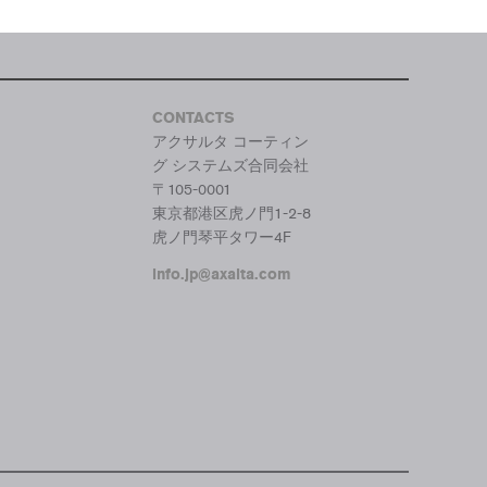
CONTACTS
アクサルタ コーティン
グ システムズ合同会社
〒105-0001
東京都港区虎ノ門1-2-8
虎ノ門琴平タワー4F
info.jp@axalta.com