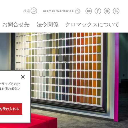
検索
Cromax Worldwide
お問合せ先
法令関係
クロマックスについて
ナライズされた
は右側のボタン
e を受け入れる