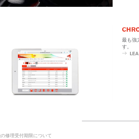
CHR
最も強
す。
LE
機の修理受付期限について