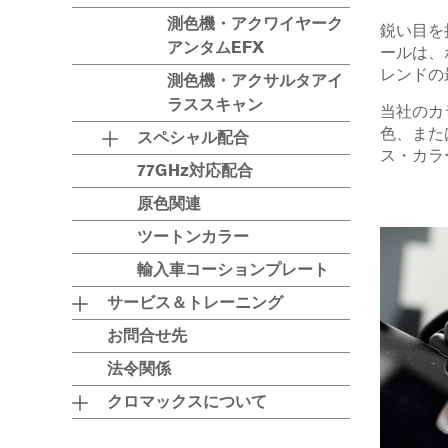
測色機・アクワイヤーク
鋭い目を
アンタムEFX
ールは、
レンドの
測色機・アクサルタアイ
ラススキャン
当社のカ
色、また
スペシャル配合
ス・カラ
77GHz対応配合
原色関連
ツートンカラー
輸入車コーションプレート
サービス＆トレーニング
お問合せ先
法令関係
クロマックスについて