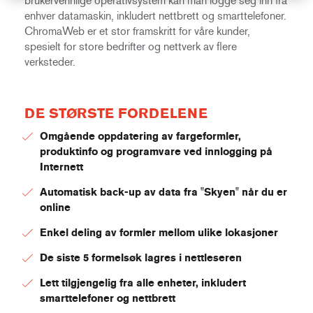
brukervennlige operativsystem kan man logge seg inn fra
enhver datamaskin, inkludert nettbrett og smarttelefoner.
ChromaWeb er et stor framskritt for våre kunder,
spesielt for store bedrifter og nettverk av flere
verksteder.
DE STØRSTE FORDELENE
Omgående oppdatering av fargeformler,
produktinfo og programvare ved innlogging på
Internett
Automatisk back-up av data fra "Skyen" når du er
online
Enkel deling av formler mellom ulike lokasjoner
De siste 5 formelsøk lagres i nettleseren
Lett tilgjengelig fra alle enheter, inkludert
smarttelefoner og nettbrett