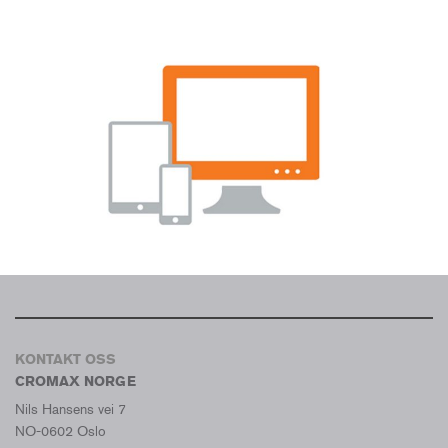
KONTAKT OSS
CROMAX NORGE
Nils Hansens vei 7
NO-0602 Oslo