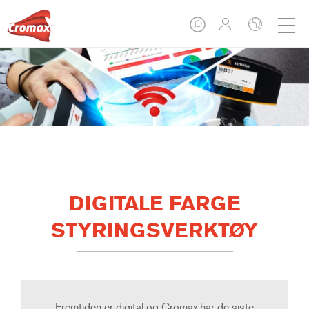
DIGITALE FARGE
STYRINGSVERKTØY
Fremtiden er digital og Cromax har de siste