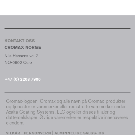
KONTAKT OSS
CROMAX NORGE
Nils Hansens vei 7
NO-0602 Oslo
+47 (0) 2208 7900
Cromax-logoen, Cromax og alle navn på Cromax' produkter
og tjenester er varemerker eller registrerte varemerker under
Axalta Coating Systems, LLC og/eller disses filialer og
datterselskaper. Øvrige varemerker er respektive innehaveres
eiendom.
|
|
VILKÅR
PERSONVERN
ALMINNELIGE SALGS- OG