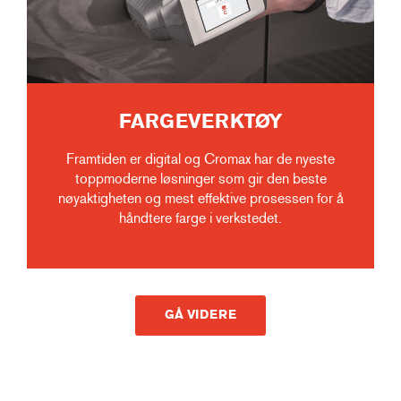
FARGEVERKTØY
Framtiden er digital og Cromax har de nyeste
toppmoderne løsninger som gir den beste
nøyaktigheten og mest effektive prosessen for å
håndtere farge i verkstedet.
GÅ VIDERE