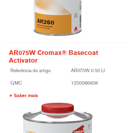
AR075W Cromax® Basecoat
Activator
Referência do artigo
AR075W 0.50 LI
GMC
1250086958
Saber mais