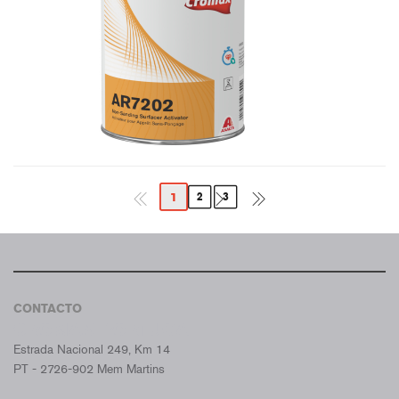
1
2
3
CONTACTO
CROMAX PORTUGAL
Estrada Nacional 249, Km 14
PT - 2726-902 Mem Martins