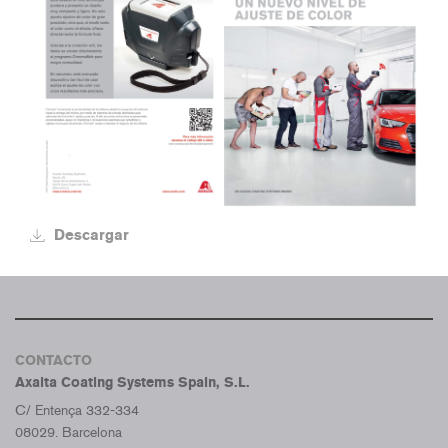
Descargar
CONTACTO
Axalta Coating Systems Spain, S.L.
C/ Entença 332-334
08029. Barcelona