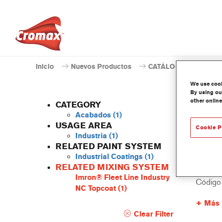
Inicio
Nuevos Productos
CATÁLOGO DE PROD
We use cooki
By using our
other online
CATEGORY
Acabados
(1)
USAGE AREA
Cookie P
Industria
(1)
LI43
RELATED PAINT SYSTEM
Industrial Coatings
(1)
Referenc
RELATED MIXING SYSTEM
Imron® Fleet Line Industry
Código 
NC Topcoat
(1)
Más 
Clear Filter