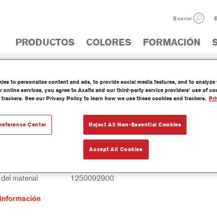
Buscar
E
PRODUCTOS
COLORES
FORMACIÓN
UCTOS
es to personalize content and ads, to provide social media features, and to analyze w
CATÁLOGO DE PR
 online services, you agree to Axalta and our third-party service providers’ use of c
 trackers. See our Privacy Policy to learn how we use these cookies and trackers.
Pri
reference Center
Reject All Non-Essential Cookies
0 Imron® Fleet Line Industry NC Binder
Accept All Cookies
ia del artículo
LI430 3.50 LI
del material
1250092900
información