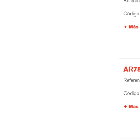
Referenc
Código 
Más 
AR78
Referenc
Código 
Más 