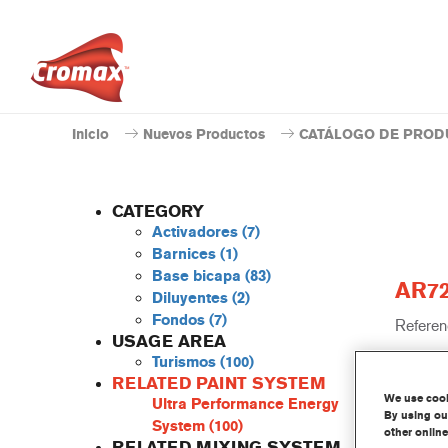
Inicio
Nuevos Productos
CATÁLOGO DE PROD
CATEGORY
Activadores
(7)
Barnices
(1)
Base bicapa
(83)
AR72
Diluyentes
(2)
Fondos
(7)
Referenc
USAGE AREA
Turismos
(100)
Código 
RELATED PAINT SYSTEM
We use cooki
Ultra Performance Energy
Más 
By using our
System
(100)
other online
RELATED MIXING SYSTEM