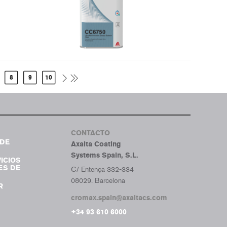
8
9
10
CONTACTO
DE
Axalta Coating
Systems Spain, S.L.
ICIOS
ES DE
C/ Entença 332-334
08029. Barcelona
R
cromax.spain@axaltacs.com
+34 93 610 6000