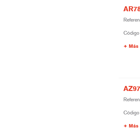
AR78
Referenc
Código 
Más 
AZ97
Referenc
Código 
Más 