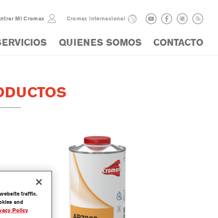
ntrar Mi Cromax
Cromax internacional
SERVICIOS
QUIENES SOMOS
CONTACTO
ODUCTOS
ebsite traffic.
ookies and
vacy Policy