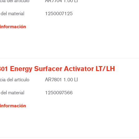
ia del artículo
AR7704 1.00 LI
del material
1250007125
información
01 Energy Surfacer Activator LT/LH
ia del artículo
AR7801 1.00 LI
del material
1250097566
información