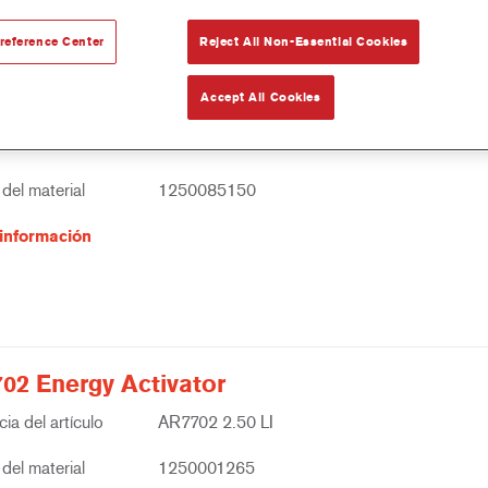
reference Center
Reject All Non-Essential Cookies
Accept All Cookies
01 Energy Activator Fast
ia del artículo
AR7701 1.00 LI
del material
1250085150
información
02 Energy Activator
ia del artículo
AR7702 2.50 LI
del material
1250001265