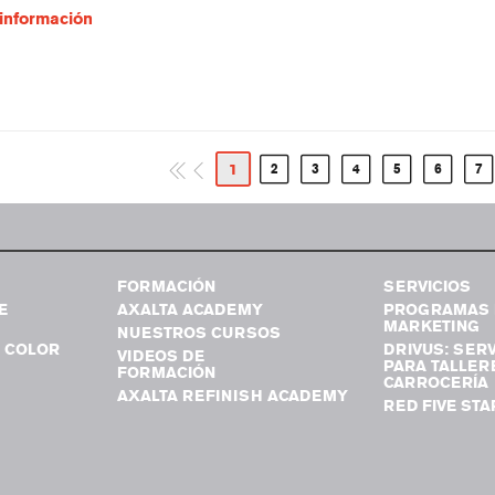
información
1
2
3
4
5
6
7
FORMACIÓN
SERVICIOS
E
AXALTA ACADEMY
PROGRAMAS 
MARKETING
NUESTROS CURSOS
 COLOR
DRIVUS: SERV
VIDEOS DE
PARA TALLER
FORMACIÓN
CARROCERÍA
AXALTA REFINISH ACADEMY
RED FIVE STA