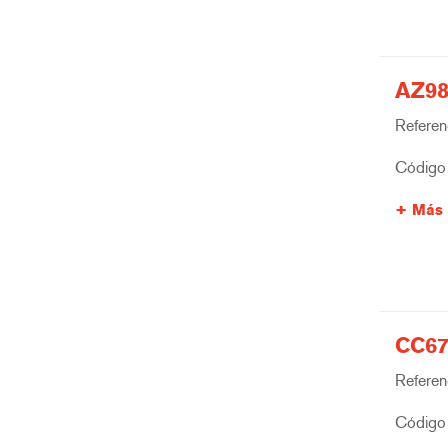
AZ98
Referenc
Código 
Más 
CC67
Referenc
Código 