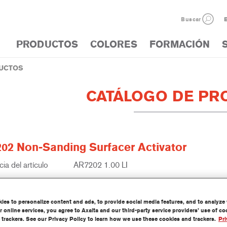
Buscar
E
PRODUCTOS
COLORES
FORMACIÓN
UCTOS
CATÁLOGO DE PR
02 Non-Sanding Surfacer Activator
ia del artículo
AR7202 1.00 LI
del material
1250096890
es to personalize content and ads, to provide social media features, and to analyze w
información
 online services, you agree to Axalta and our third-party service providers’ use of c
 trackers. See our Privacy Policy to learn how we use these cookies and trackers.
Pri