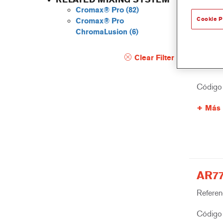
Cromax® Pro
(82)
Cookie P
Cromax® Pro
ChromaLusion
(6)
AR77
Clear Filter
Referenc
Código 
Más 
AR77
Referenc
Código 