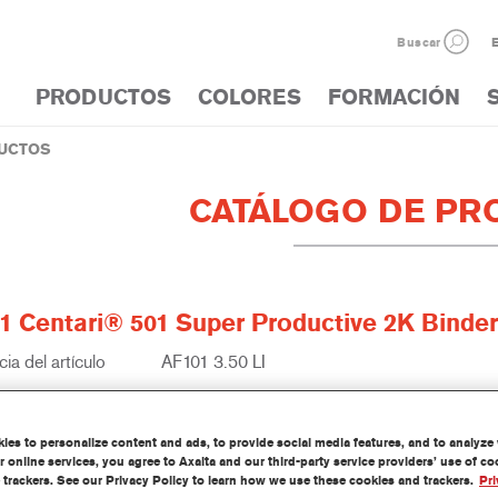
Buscar
E
PRODUCTOS
COLORES
FORMACIÓN
UCTOS
CATÁLOGO DE PR
1 Centari® 501 Super Productive 2K Binder
ia del artículo
AF101 3.50 LI
del material
1250085534
es to personalize content and ads, to provide social media features, and to analyze w
información
 online services, you agree to Axalta and our third-party service providers’ use of c
 trackers. See our Privacy Policy to learn how we use these cookies and trackers.
Pri