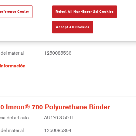
reference Center
Reject All Non-Essential Cookies
Accept All Cookies
0 Centari® 500 2K Binder
ia del artículo
AK100 3.50 LI
del material
1250085536
información
0 Imron® 700 Polyurethane Binder
ia del artículo
AU170 3.50 LI
del material
1250085394