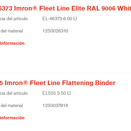
6373 Imron® Fleet Line Elite RAL 9006 Whi
ia del artículo
EL-46373 6.00 LI
del material
1250026310
información
5 Imron® Fleet Line Flattening Binder
ia del artículo
EL555 3.50 LI
del material
1250037816
información