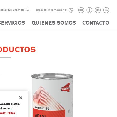
ntrar Mi Cromax
Cromax internacional
SERVICIOS
QUIENES SOMOS
CONTACTO
ODUCTOS
ebsite traffic.
ookies and
vacy Policy