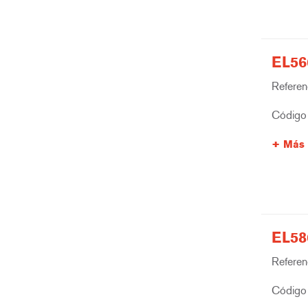
EL56
Referenc
Código 
Más 
EL58
Referenc
Código 