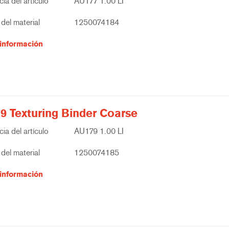
ia del artículo
AU177 1.00 LI
del material
1250074184
información
9 Texturing Binder Coarse
ia del artículo
AU179 1.00 LI
del material
1250074185
información