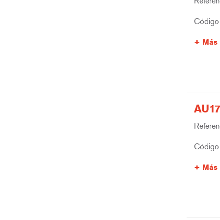
Referenc
Código 
Más 
AU17
Referenc
Código 
Más 