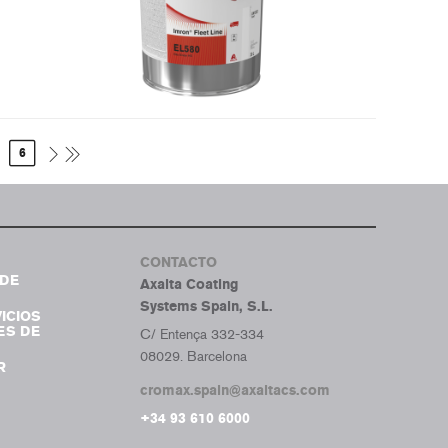
6
CONTACTO
DE
Axalta Coating
Systems Spain, S.L.
ICIOS
ES DE
C/ Entença 332-334
08029. Barcelona
R
cromax.spain@axaltacs.com
+34 93 610 6000