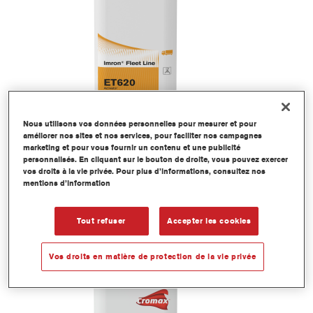
Nous utilisons vos données personnelles pour mesurer et pour
améliorer nos sites et nos services, pour faciliter nos campagnes
ET645 Imron® Fleet Line Activateur
marketing et pour vous fournir un contenu et une publicité
personnalisés. En cliquant sur le bouton de droite, vous pouvez exercer
HS Rapide
vos droits à la vie privée. Pour plus d’informations, consultez nos
mentions d’information
Numéro article
ET645 5.00 LI
Code du produit
1250044708
Tout refuser
Accepter les cookies
Plus d'information
Vos droits en matière de protection de la vie privée