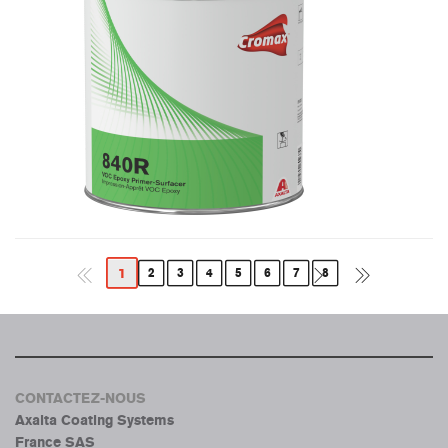
1
2
3
4
5
6
7
8
CONTACTEZ-NOUS
Axalta Coating Systems
France SAS