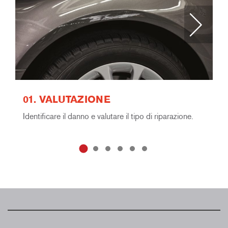
01. VALUTAZIONE
0
Identificare il danno e valutare il tipo di riparazione.
De
Ve
sp
de