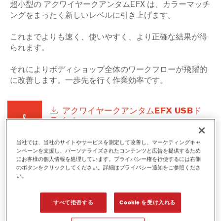
超小型の アクワイヤークアンタムEFX は、カラーマッチ
ングをまったく新しいレベルに引き上げます。
これまでよりも速く、使いやすく、より正確な結果が得
られます。
それによりボディショップ全体のワークフローが飛躍的
に改善します。一歩先を行く作業効率です。
アクワイヤークアンタムEFX USBド
ライバー
(PDF 587.8 kB)
当社では、当社のサイトやサービスを測定して改善し、マーケティングキャ
ンペーンを支援し、パーソナライズされたコンテンツと広告を提供するため
にお客様の個人情報を処理しています。プライバシー権を行使するには右側
のボタンをクリックしてください。詳細はプライバシー通知をご参照くださ
い。
アクワイヤークアンタムEFXの修理受付期限について
すべて拒否する
Cookie を受け入れる