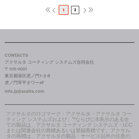
1
2
CONTACTS
アクサルタ コーティング システムズ合同会社
〒105-0001
東京都港区虎ノ門1-2-8
虎ノ門琴平タワー4F
info.jp@axalta.com
アクサルタのロゴマーク・アクサルタ・アクサルタ コー
ティング システムズおよび、™ならびに®表示のある全
ての製品は、アクサルタ コーティング システムズ・LCC
または関連会社の商標あるいは登録商標です。アクサル
タの商標は、アクサルタの製品・サービス以外の任意の