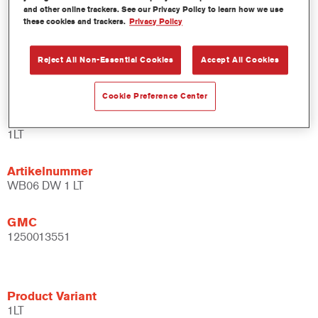
and other online trackers. See our Privacy Policy to learn how we use
bindmiddelsysteem.
these cookies and trackers.
Privacy Policy
Uitgebreide toepassingsmogelijkheden.
Flexibel - kan gebruikt worden bij verschillende
klimaatomstandigheden en met verschillende
Reject All Non-Essential Cookies
Accept All Cookies
applicatietechnieken.
Cookie Preference Center
Product Variant
1LT
Artikelnummer
WB06 DW 1 LT
GMC
1250013551
Product Variant
1LT