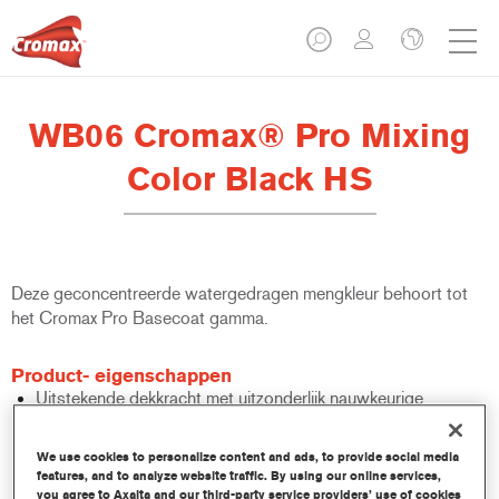
WB06 Cromax® Pro Mixing
Color Black HS
Deze geconcentreerde watergedragen mengkleur behoort tot
het Cromax Pro Basecoat gamma.
Product- eigenschappen
Uitstekende dekkracht met uitzonderlijk nauwkeurige
kleurovereenstemming.
Snel en zuinig gebruik; helpt de doorstroming en de
We use cookies to personalize content and ads, to provide social media
productiviteit te verbeteren.
features, and to analyze website traffic. By using our online services,
Maakt deel uit van een gevestigd en uitgebreid kleur- en
you agree to Axalta and our third-party service providers’ use of cookies