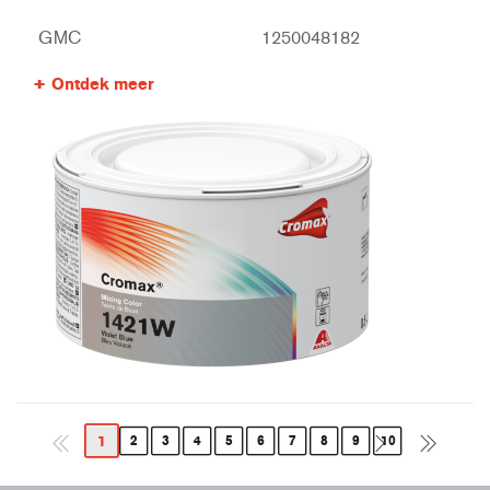
GMC
1250048182
Ontdek meer
1
2
3
4
5
6
7
8
9
10