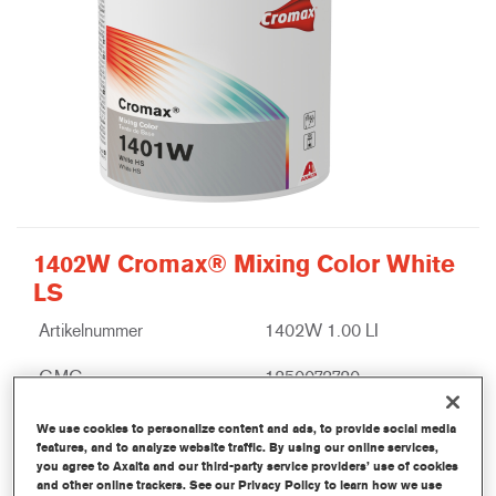
1402W Cromax® Mixing Color White
LS
Artikelnummer
1402W 1.00 LI
GMC
1250073720
Ontdek meer
We use cookies to personalize content and ads, to provide social media
features, and to analyze website traffic. By using our online services,
you agree to Axalta and our third-party service providers’ use of cookies
and other online trackers. See our Privacy Policy to learn how we use