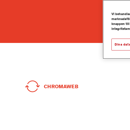
Vi behandlar
marknadsför
knappen till
integritets
Dina dat
CHROMAWEB