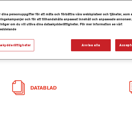
 dina personuppgifter för att mäta och förbättra våra webbplatser och tjänster, som 
ingskampanjer och för att tillhandahålla anpassat innehåll och anpassade annonser.
 höger om du vill utöva dina dataskyddsrättigheter. För mer information se vårt
meddelande
askyddsrättigheter
Avvisa alla
Accept
DATABLAD