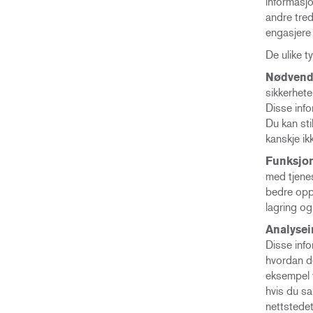
informasj
andre tred
engasjere 
De ulike t
Nødvendi
sikkerhete
Disse info
Du kan sti
kanskje ik
Funksjon
med tjenes
bedre oppl
lagring og
Analysei
Disse info
hvordan de
eksempel v
hvis du sa
nettstedet