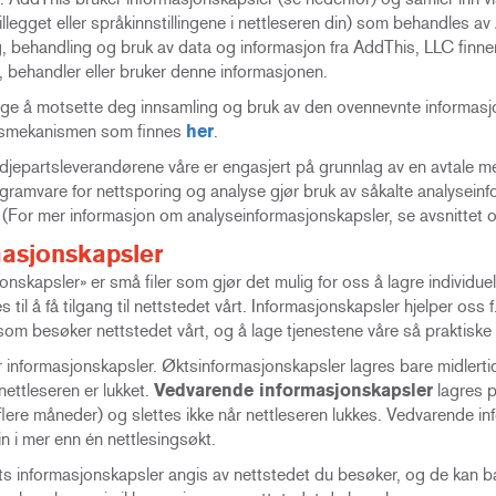
llegget eller språkinnstillingene i nettleseren din) som behandles a
, behandling og bruk av data og informasjon fra AddThis, LLC finn
, behandler eller bruker denne informasjonen.
lge å motsette deg innsamling og bruk av den ovennevnte informasj
gsmekanismen som finnes
her
.
jepartsleverandørene våre er engasjert på grunnlag av en avtale med
ramvare for nettsporing og analyse gjør bruk av såkalte analyseinfo
(For mer informasjon om analyseinformasjonskapsler, se avsnittet 
asjonskapsler
onskapsler» er små filer som gjør det mulig for oss å lagre individuel
 til å få tilgang til nettstedet vårt. Informasjonskapsler hjelper o
om besøker nettstedet vårt, og å lage tjenestene våre så praktiske 
r informasjonskapsler. Øktsinformasjonskapsler lagres bare midlerti
nettleseren er lukket.
Vedvarende informasjonskapsler
lagres p
 flere måneder) og slettes ikke når nettleseren lukkes. Vedvarende 
n i mer enn én nettlesingsøkt.
s informasjonskapsler angis av nettstedet du besøker, og de kan ba