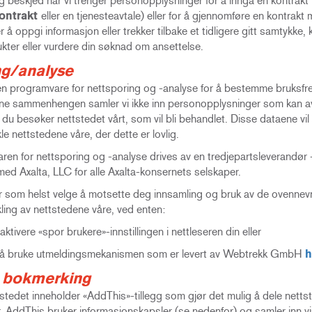
deg beskjed når vi trenger personopplysninger for å inngå en kontra
ontrakt
eller en tjenesteavtale) eller for å gjennomføre en kontrak
r å oppgi informasjon eller trekker tilbake et tidligere gitt samtykke, 
ukter eller vurdere din søknad om ansettelse.
ng/analyse
 en programvare for nettsporing og -analyse for å bestemme bruksf
nne sammenhengen samler vi ikke inn personopplysninger som kan avs
 du besøker nettstedet vårt, som vil bli behandlet. Disse dataene vil ba
kle nettstedene våre, der dette er lovlig.
en for nettsporing og -analyse drives av en tredjepartsleverandør
med Axalta, LLC for alle Axalta-konsernets selskaper.
 som helst velge å motsette deg innsamling og bruk av de ovennevn
kling av nettstedene våre, ved enten:
vere «spor brukere»-innstillingen i nettleseren din eller
bruke utmeldingsmekanismen som er levert av Webtrekk GmbH
h
l bokmerking
stedet inneholder «AddThis»-tillegg som gjør det mulig å dele nettste
. AddThis bruker informasjonskapsler (se nedenfor) og samler inn vis