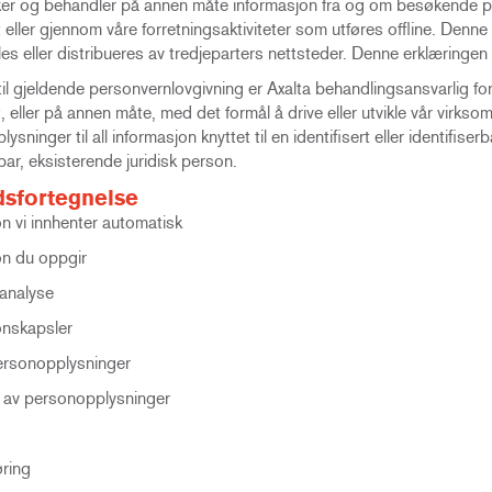
uker og behandler på annen måte informasjon fra og om besøkende p
 eller gjennom våre forretningsaktiviteter som utføres offline. Denne
les eller distribueres av tredjeparters nettsteder. Denne erklæringen k
til gjeldende personvernlovgivning er Axalta behandlingsansvarlig 
, eller på annen måte, med det formål å drive eller utvikle vår virks
sninger til all informasjon knyttet til en identifisert eller identifiserb
rbar, eksisterende juridisk person.
dsfortegnelse
n vi innhenter automatisk
on du oppgir
analyse
onskapsler
ersonopplysninger
g av personopplysninger
ring