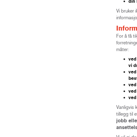
din
Vi bruker 
informasjo
Inform
For å få t
forretning
måter:
ved 
vi d
ved 
best
ved
ved
ved
Vanligvis 
tillegg ti
jobb ell
ansettels