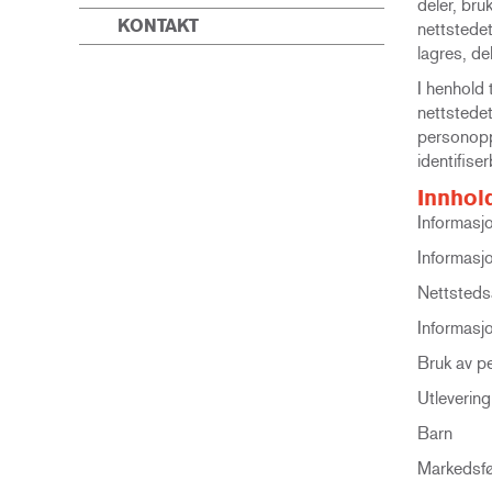
deler, br
KONTAKT
nettstedet
lagres, de
I henhold 
nettstedet
personopply
identifise
Innhol
Informasjo
Informasj
Nettsteds
Informasj
Bruk av p
Utleverin
Barn
Markedsfø