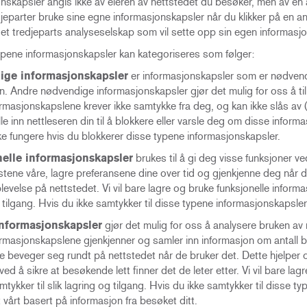
onskapsler angis ikke av eieren av nettstedet du besøker, men av e
jeparter bruke sine egne informasjonskapsler når du klikker på en anno
et tredjeparts analyseselskap som vil sette opp sin egen informasjon
ypene informasjonskapsler kan kategoriseres som følger:
ge informasjonskapsler
er informasjonskapsler som er nødvendig
n. Andre nødvendige informasjonskapsler gjør det mulig for oss å tilb
rmasjonskapslene krever ikke samtykke fra deg, og kan ikke slås av (s
lle inn nettleseren din til å blokkere eller varsle deg om disse infor
ke fungere hvis du blokkerer disse typene informasjonskapsler.
elle informasjonskapsler
brukes til å gi deg visse funksjoner ved
tene våre, lagre preferansene dine over tid og gjenkjenne deg når du k
evelse på nettstedet. Vi vil bare lagre og bruke funksjonelle informa
 tilgang. Hvis du ikke samtykker til disse typene informasjonskapsler, 
nformasjonskapsler
gjør det mulig for oss å analysere bruken av
rmasjonskapslene gjenkjenner og samler inn informasjon om antall be
 beveger seg rundt på nettstedet når de bruker det. Dette hjelper os
ed å sikre at besøkende lett finner det de leter etter. Vi vil bare l
mtykker til slik lagring og tilgang. Hvis du ikke samtykker til disse t
 vårt basert på informasjon fra besøket ditt
.