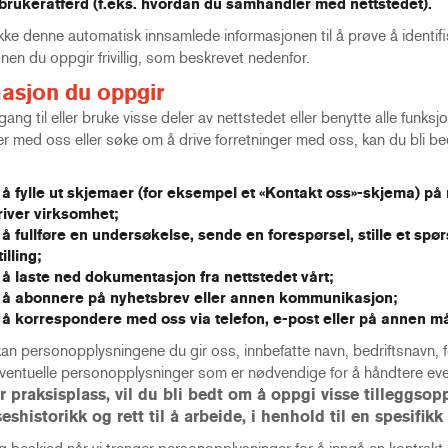
 brukeratferd (f.eks. hvordan du samhandler med nettstedet).
ikke denne automatisk innsamlede informasjonen til å prøve å identifi
nen du oppgir frivillig, som beskrevet nedenfor.
asjon du oppgir
ilgang til eller bruke visse deler av nettstedet eller benytte alle funk
er med oss eller søke om å drive forretninger med oss, kan du bli 
å fylle ut skjemaer (for eksempel et «Kontakt oss»-skjema) på n
river virksomhet;
å fullføre en undersøkelse, sende en forespørsel, stille et spør
illing;
 å laste ned dokumentasjon fra nettstedet vårt;
 å abonnere på nyhetsbrev eller annen kommunikasjon;
 å korrespondere med oss via telefon, e-post eller på annen må
kan personopplysningene du gir oss, innbefatte navn, bedriftsnavn,
l eventuelle personopplysninger som er nødvendige for å håndtere eve
er praksisplass, vil du bli bedt om å oppgi visse tilleggso
eshistorikk og rett til å arbeide, i henhold til en spesifi