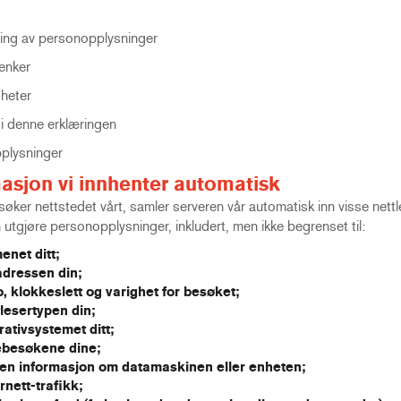
ng av personopplysninger
enker
gheter
i denne erklæringen
plysninger
asjon vi innhenter automatisk
øker nettstedet vårt, samler serveren vår automatisk inn visse nett
kan utgjøre personopplysninger, inkludert, men ikke begrenset til:
enet ditt;
adressen din;
, klokkeslett og varighet for besøket;
lesertypen din;
ativsystemet ditt;
ebesøkene dine;
en informasjon om datamaskinen eller enheten;
rnett-trafikk;