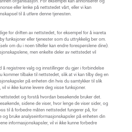
n annen organisasjon. For eksempel kan annonsører og
nse eller lenke på nettstedet vårt, eller vi kan
skapsel til å utføre denne tjenesten.
e for driften av nettstedet, for eksempel for å ivareta
y funksjoner eller tjenester som du uttrykkelig ber om.
elv om du i noen tilfeller kan endre forespørslene dine).
masjonskapslene, men enkelte deler av nettstedet vil
 å registrere valg og innstillinger du gjør i forbindelse
ommer tilbake til nettstedet, slik at vi kan tilby deg en
sjonskapsler på enheten din hvis du samtykker til slik
vil vi ikke kunne levere deg visse funksjoner.
 nettstedet og forstå hvordan besøkende bruker det.
søkende, sidene de viser, hvor lenge de viser sider, og
s til å forbedre måten nettstedet fungerer på, for
agre og bruke analyseinformasjonskapsler på enheten din
ypene informasjonskapsler, vil vi ikke kunne forbedre