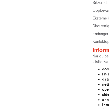
Sikkerhet
Oppbevari
Eksterne l
Dine retti
Endringer 
Kontaktop
Inform
Når du bes
tilfeller 
dom
IP-
dato
nett
oper
sid
ann
Inte