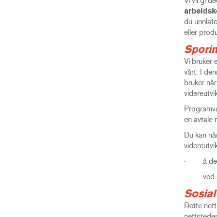
Vi vil gi 
arbeidsk
du unnlate
eller prod
Spori
Vi bruker
vårt. I de
bruker når
videreutvi
Programvar
en avtale 
Du kan når
videreutvi
· å deakti
· ved å 
Sosia
Dette nett
nettsteder