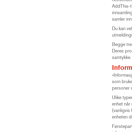
AddThis-ti
innsamling
samler inn
Du kan ve
utmeldin
Begge tred
Deres prog
samtykke. 
Inform
«Informasj
som brukes
personer s
Ulike type
enhet når 
(vanligvis
enheten di
Førstepart