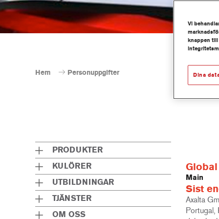
Vi behandlar
marknadsför
knappen till
integritets
Hem
Personuppgifter
Dina dat
PRODUKTER
Global
KULÖRER
Main
UTBILDNINGAR
Sist en
TJÄNSTER
Axalta Gmb
Portugal, 
OM OSS