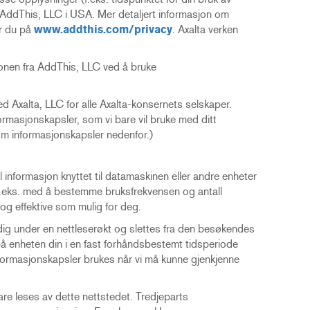
v AddThis, LLC i USA. Mer detaljert informasjon om
er du på
www.addthis.com/privacy
. Axalta verken
onen fra AddThis, LLC ved å bruke
 Axalta, LLC for alle Axalta-konsernets selskaper.
rmasjonskapsler, som vi bare vil bruke med ditt
om informasjonskapsler nedenfor.)
l informasjon knyttet til datamaskinen eller andre enheter
ss f.eks. med å bestemme bruksfrekvensen og antall
og effektive som mulig for deg.
dig under en nettleserøkt og slettes fra den besøkendes
å enheten din i en fast forhåndsbestemt tidsperiode
informasjonskapsler brukes når vi må kunne gjenkjenne
re leses av dette nettstedet.
Tredjeparts