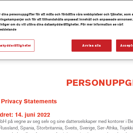
 dina personuppgifter för att mäta och förbättra våra webbplatser och tjänster, som 
ingskampanjer och för att tillhandahålla anpassat innehåll och anpassade annonser.
 höger om du vill utöva dina dataskyddsrättigheter. För mer information se vårt
meddelande
askyddsrättigheter
Avvisa alla
Accept
PERSONUPPG
 Privacy Statements
dret: 14. juni 2022
H på vegne av seg selv og sine datterselskaper med kontorer i Belg
Russland, Spania, Storbritannia, Sveits, Sverige, Sør-Afrika, Tsjekkia