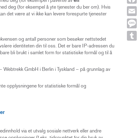
kt med deg (for eksempel i påvente av
en
t med deg (for eksempel å yte tjenester du ber om). Hvis
Face
kan det være at vi ikke kan levere forespurte tjenester
Emai
Mes
rekvensen og antall personer som besøker nettstedet
løre identiteten din til oss. Det er bare IP-adressen du
Tumb
re bli brukt i samlet form for statistiske formål og til å
 – Webtrekk GmbH i Berlin i Tyskland – på grunnlag av
te opplysningene for statistiske formål og
er
dinnhold via et utvalg sosiale nettverk eller andre
se opplysninger (f.eks. tidspunktet for din bruk av