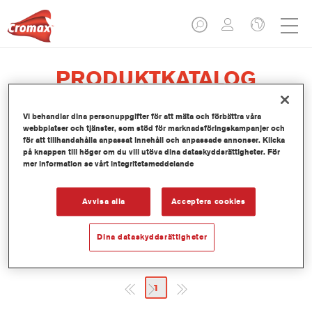
PRODUKTKATALOG
Vi behandlar dina personuppgifter för att mäta och förbättra våra
webbplatser och tjänster, som stöd för marknadsföringskampanjer och
för att tillhandahålla anpassat innehåll och anpassade annonser. Klicka
AXT140 Washing Thinner
på knappen till höger om du vill utöva dina dataskyddsrättigheter. För
mer information se vårt integritetsmeddelande
Artikelnummer
AXT140 30.00 LI
Avvisa alla
Acceptera cookies
Produktnummer
1250016784
Mer information
Dina dataskyddsrättigheter
1