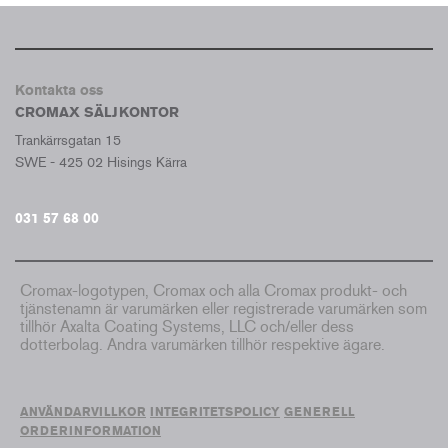
Kontakta oss
CROMAX SÄLJKONTOR
Trankärrsgatan 15
SWE - 425 02 Hisings Kärra
031 57 68 00
Cromax-logotypen, Cromax och alla Cromax produkt- och
tjänstenamn är varumärken eller registrerade varumärken som
tillhör Axalta Coating Systems, LLC och/eller dess
dotterbolag. Andra varumärken tillhör respektive ägare.
ANVÄNDARVILLKOR
INTEGRITETSPOLICY
GENERELL
ORDERINFORMATION