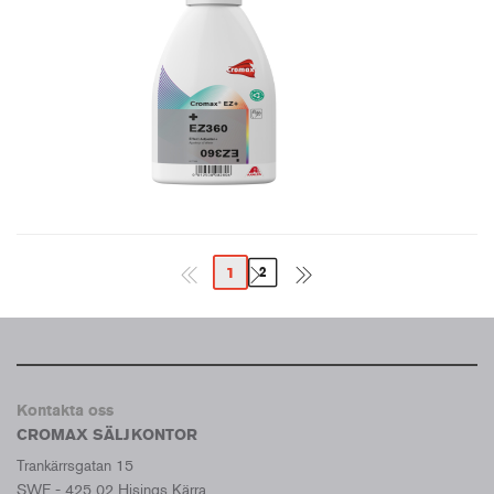
1
2
Kontakta oss
CROMAX SÄLJKONTOR
Trankärrsgatan 15
SWE - 425 02 Hisings Kärra