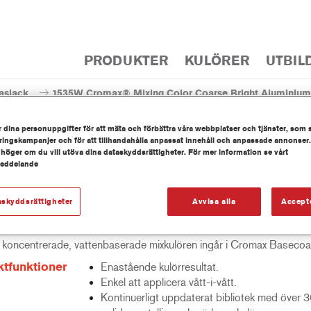
PRODUKTER
KULÖRER
UTBIL
aslack
1535W Cromax® Mixing Color Coarse Bright Aluminium
 dina personuppgifter för att mäta och förbättra våra webbplatser och tjänster, som 
ingskampanjer och för att tillhandahålla anpassat innehåll och anpassade annonser.
 höger om du vill utöva dina dataskyddsrättigheter. För mer information se vårt
meddelande
535W Cromax® Mixing Color Co
askyddsrättigheter
Avvisa alla
Accept
 koncentrerade, vattenbaserade mixkulören ingår i Cromax Basecoat
tfunktioner
Enastående kulörresultat.
Enkel att applicera vått-i-vått.
Kontinuerligt uppdaterat bibliotek med över 