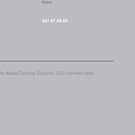
Kärra
031 57 68 00
hör Axalta Coating Systems, LLC och/eller dess