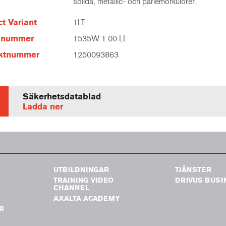
solida, metallic- och pärlemorkulörer.
t Variant
1LT
elnummer
1535W 1.00 LI
ktnummer
1250093863
Säkerhetsdatablad
Ladda ner
UTBILDNINGAR
TJÄNSTER
TRAINING VIDEO
DRIVUS BUSI
G
CHANNEL
AXALTA ACADEMY
R