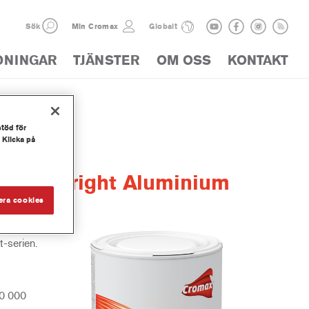
Sök
Min Cromax
Globalt
DNINGAR
TJÄNSTER
OM OSS
KONTAKT
stöd för
 Klicka på
arse Bright Aluminium
era cookies
-serien.
30 000