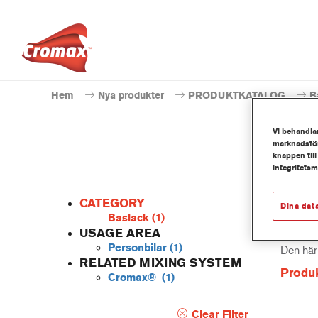
Hem
Nya produkter
PRODUKTKATALOG
B
Vi behandlar
marknadsför
knappen till
integritets
1
CATEGORY
Dina dat
Baslack
(1)
USAGE AREA
Personbilar
(1)
Den här
RELATED MIXING SYSTEM
Produk
Cromax®
(1)
Clear Filter