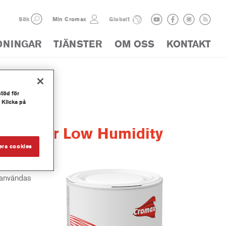
Sök
Min Cromax
Globalt
DNINGAR
TJÄNSTER
OM OSS
KONTAKT
stöd för
 Klicka på
y Binder Low Humidity
era cookies
 användas