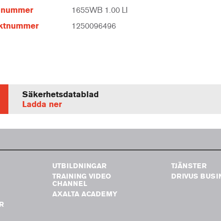
elnummer
1655WB 1.00 LI
ktnummer
1250096496
Säkerhetsdatablad
Ladda ner
UTBILDNINGAR
TJÄNSTER
TRAINING VIDEO
DRIVUS BUSI
G
CHANNEL
AXALTA ACADEMY
R