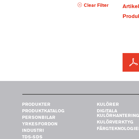
Clear Filter
Artik
Produ
PRODUKTER
KULÖRER
PRODUKTKATALOG
DIGITALA
KULÖRHANTERIN
PERSONBILAR
KULÖRVERKTYG
YRKESFORDON
FÄRGTEKNOLOGIE
INDUSTRI
TDS-SDS