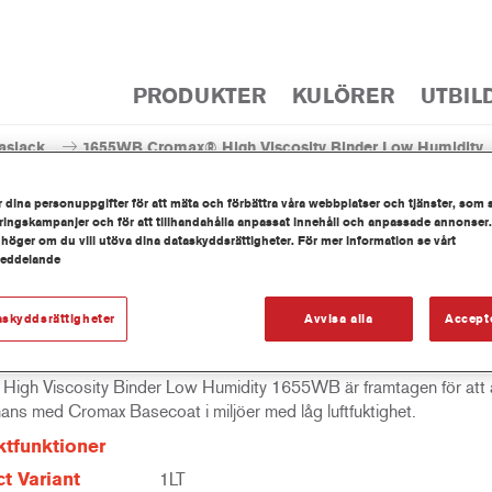
PRODUKTER
KULÖRER
UTBIL
aslack
1655WB Cromax® High Viscosity Binder Low Humidity
 dina personuppgifter för att mäta och förbättra våra webbplatser och tjänster, som 
ingskampanjer och för att tillhandahålla anpassat innehåll och anpassade annonser.
 höger om du vill utöva dina dataskyddsrättigheter. För mer information se vårt
meddelande
1655WB Cromax® High Viscosit
askyddsrättigheter
Avvisa alla
Accept
High Viscosity Binder Low Humidity 1655WB är framtagen för att
mans med Cromax Basecoat i miljöer med låg luftfuktighet.
tfunktioner
t Variant
1LT