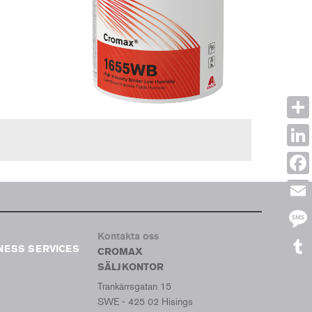
Shar
Link
Face
Emai
Kontakta oss
Mes
NESS SERVICES
CROMAX
SÄLJKONTOR
Tumb
Trankärrsgatan 15
SWE - 425 02 Hisings