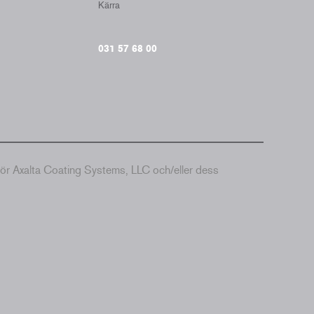
Kärra
031 57 68 00
hör Axalta Coating Systems, LLC och/eller dess