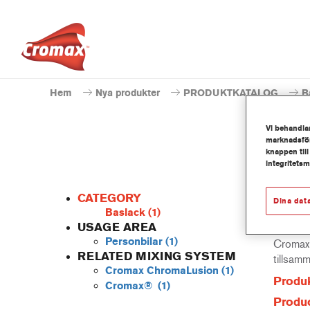
Hem
Nya produkter
PRODUKTKATALOG
B
Vi behandlar
marknadsför
knappen till
integritets
CATEGORY
Dina dat
Baslack
(1)
USAGE AREA
Personbilar
(1)
Cromax 
RELATED MIXING SYSTEM
tillsam
Cromax ChromaLusion
(1)
Produk
Cromax®
(1)
Produc