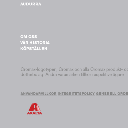
AUDURRA
OM OSS
VÅR HISTORIA
KÖPSTÄLLEN
Cromax-logotypen, Cromax och alla Cromax produkt- och 
dotterbolag. Andra varumärken tillhör respektive ägare.
ANVÄNDARVILLKOR
INTEGRITETSPOLICY
GENERELL ORD