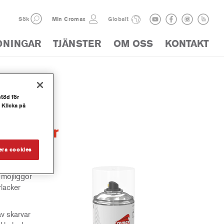
Sök
Min Cromax
Globalt
DNINGAR
TJÄNSTER
OM OSS
KONTAKT
stöd för
 Klicka på
 Thinner
era cookies
möjliggör
rlacker
v skarvar