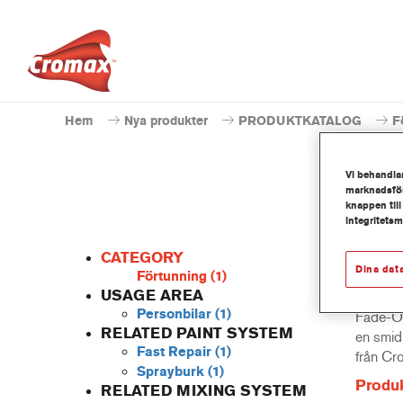
Hem
Nya produkter
PRODUKTKATALOG
F
Vi behandlar
marknadsför
knappen till
integritets
CATEGORY
Dina dat
Förtunning
(1)
USAGE AREA
Personbilar
(1)
Fade-Ou
RELATED PAINT SYSTEM
en smidi
Fast Repair
(1)
från Cr
Sprayburk
(1)
Produk
RELATED MIXING SYSTEM