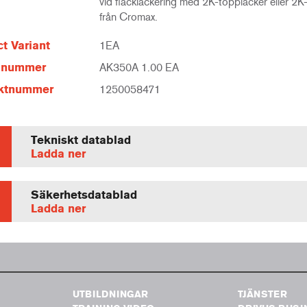
vid fläcklackering med 2K-topplacker eller 2K-
från Cromax.
t Variant
1EA
elnummer
AK350A 1.00 EA
ktnummer
1250058471
Tekniskt datablad
Ladda ner
Säkerhetsdatablad
Ladda ner
UTBILDNINGAR
TJÄNSTER