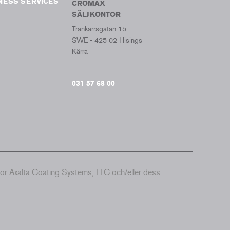
NESS SERVICES
CROMAX
SÄLJKONTOR
Trankärrsgatan 15
SWE - 425 02 Hisings
Kärra
031 57 68 00
hör Axalta Coating Systems, LLC och/eller dess