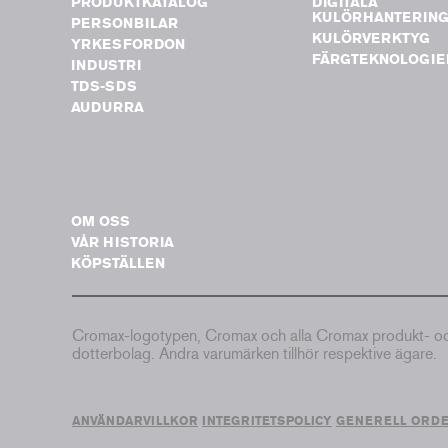
PRODUKTKATALOG
DIGITALA
KULÖRHANTERIN
PERSONBILAR
KULÖRVERKTYG
YRKESFORDON
FÄRGTEKNOLOGIE
INDUSTRI
TDS-SDS
AUDURRA
OM OSS
VÅR HISTORIA
KÖPSTÄLLEN
Cromax-logotypen, Cromax och alla Cromax produkt- och 
dotterbolag. Andra varumärken tillhör respektive ägare.
ANVÄNDARVILLKOR
INTEGRITETSPOLICY
GENERELL ORD