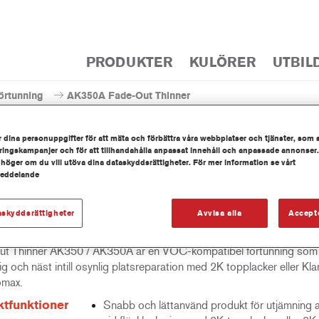
PRODUKTER
KULÖRER
UTBIL
örtunning
AK350A Fade-Out Thinner
 dina personuppgifter för att mäta och förbättra våra webbplatser och tjänster, som 
ingskampanjer och för att tillhandahålla anpassat innehåll och anpassade annonser.
 höger om du vill utöva dina dataskyddsrättigheter. För mer information se vårt
meddelande
AK350A Fade-Out
askyddsrättigheter
Avvisa alla
Accept
t Thinner AK350 / AK350A är en VOC-kompatibel förtunning som 
g och näst intill osynlig platsreparation med 2K topplacker eller Kla
omax.
tfunktioner
Snabb och lättanvänd produkt för utjämning a