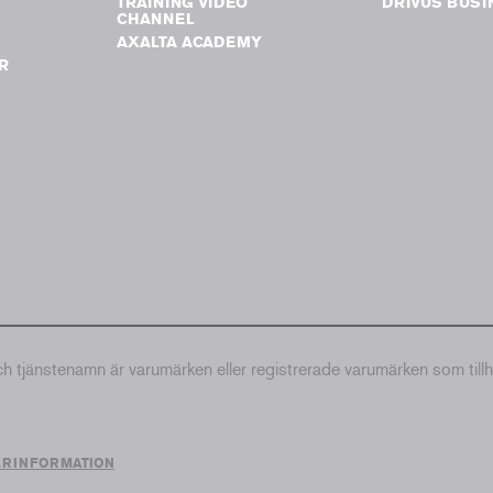
TRAINING VIDEO
DRIVUS BUSI
G
CHANNEL
AXALTA ACADEMY
R
tjänstenamn är varumärken eller registrerade varumärken som till
ERINFORMATION