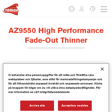
AZ9550 High Performance
Fade-Out Thinner
AZ9550 - AZ9550A HP Fade-Out Thinner är idealisk när du
använder Cromax nya generationens klarlacker. Den möjliggör
Vi behandlar dina personuppgifter för att mäta och förbättra våra
en smidig och osynlig fläckreparation med en enkel finish.
webbplatser och tjänster, som stöd för marknadsföringskampanjer och
för att tillhandahålla anpassat innehåll och anpassade annonser. Klicka
på knappen till höger om du vill utöva dina dataskyddsrättigheter. För
Produktfunktioner
mer information se vårt integritetsmeddelande
Snabb och lättanvänd produkt för att uppnå smidiga
övergångar i utbättringsområdet.
Lätt att polera.
Avvisa alla
Acceptera cookies
Del av Fast Repair systemet