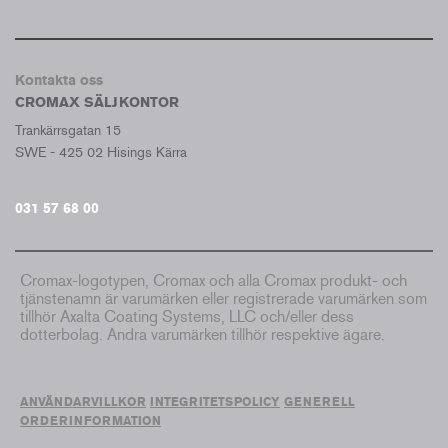
Kontakta oss
CROMAX SÄLJKONTOR
Trankärrsgatan 15
SWE - 425 02 Hisings Kärra
031 57 68 00
Cromax-logotypen, Cromax och alla Cromax produkt- och
tjänstenamn är varumärken eller registrerade varumärken som
tillhör Axalta Coating Systems, LLC och/eller dess
dotterbolag. Andra varumärken tillhör respektive ägare.
ANVÄNDARVILLKOR
INTEGRITETSPOLICY
GENERELL
ORDERINFORMATION