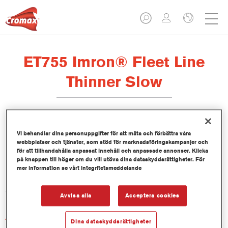
ET755 Imron® Fleet Line
Thinner Slow
Vi behandlar dina personuppgifter för att mäta och förbättra våra
webbplatser och tjänster, som stöd för marknadsföringskampanjer och
Produktfunktioner
för att tillhandahålla anpassat innehåll och anpassade annonser. Klicka
på knappen till höger om du vill utöva dina dataskyddsrättigheter. För
mer information se vårt integritetsmeddelande
Product Variant
5LT
Avvisa alla
Acceptera cookies
Artikelnummer
Dina dataskyddsrättigheter
ET755 5.00 LI