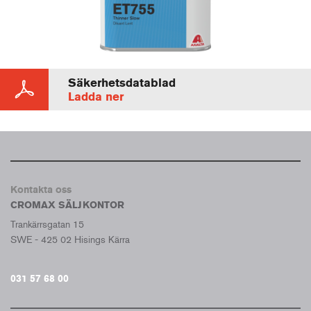
Säkerhetsdatablad
Ladda ner
Kontakta oss
CROMAX SÄLJKONTOR
Trankärrsgatan 15
SWE - 425 02 Hisings Kärra
031 57 68 00