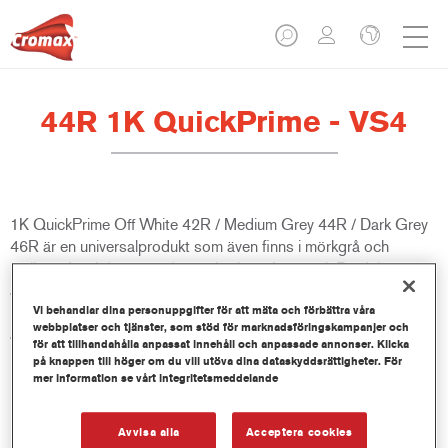
44R 1K QuickPrime - VS4
1K QuickPrime Off White 42R / Medium Grey 44R / Dark Grey
46R är en universalprodukt som även finns i mörkgrå och
mellangrå och levereras i sprayburkar på 400 ml. Produkten är
avsedd för små genomslipade områden, däribland på ren metall.
Produkten ingår i ValueShade, som ger optimal grundfärg för
Vi behandlar dina personuppgifter för att mäta och förbättra våra
webbplatser och tjänster, som stöd för marknadsföringskampanjer och
alla topplackskulörer.
för att tillhandahålla anpassat innehåll och anpassade annonser. Klicka
på knappen till höger om du vill utöva dina dataskyddsrättigheter. För
mer information se vårt integritetsmeddelande
Produktfunktioner
För isolering av små genom slipade områden.
Finns i ljusgrå, grå och mörkgrå.
Avvisa alla
Acceptera cookies