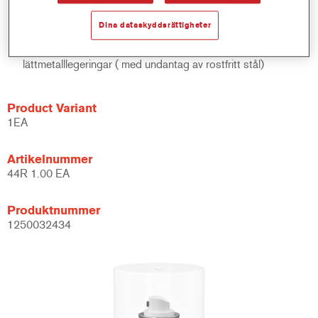
Erbjuder mycket god korrosionsbeständighet.
Kan användas som våt-på-våt grund.
Dina dataskyddsrättigheter
Del av ValueShade-systemet.
Erbjuder god etsbarhet på slipade järnmetaller och
lättmetalllegeringar ( med undantag av rostfritt stål)
Product Variant
1EA
Artikelnummer
44R 1.00 EA
Produktnummer
1250032434