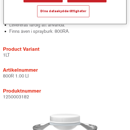
Lämplig att tona med Centari MasterTints och Imron Fleet
Dina dataskyddsrättigheter
Line PowerTints.
Kan appliceras direkt på avfettad, obehandlad plast.
Levereras färdig att använda.
Finns även i sprayburk: 800RA.
Product Variant
1LT
Artikelnummer
800R 1.00 LI
Produktnummer
1250003182