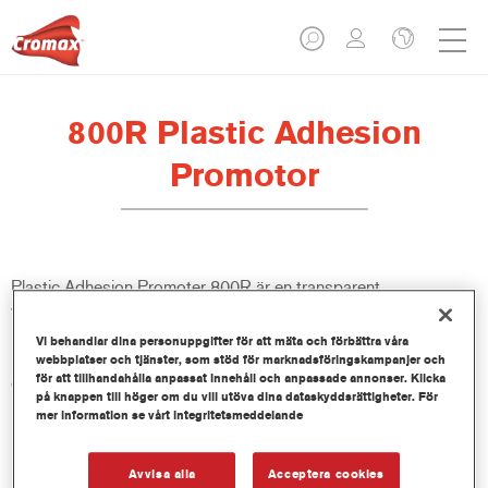
800R Plastic Adhesion
Promotor
Plastic Adhesion Promoter 800R är en transparent
vidhäftningsförmedlare som används på obehandlad plast.
Produkten ger utmärkt vidhäftning på utvändiga bildelar av plast.
Vi behandlar dina personuppgifter för att mäta och förbättra våra
Plastic Adhesion promoter 800R är färdig att använda men kan
webbplatser och tjänster, som stöd för marknadsföringskampanjer och
för att tillhandahålla anpassat innehåll och anpassade annonser. Klicka
också färgas med Centari MasterTints eller Imron Fleet Line
på knappen till höger om du vill utöva dina dataskyddsrättigheter. För
PowerTints.
mer information se vårt integritetsmeddelande
Produktfunktioner
Avvisa alla
Acceptera cookies
Ger utmärkt vidhäftning på utvändiga bildelar av plast.