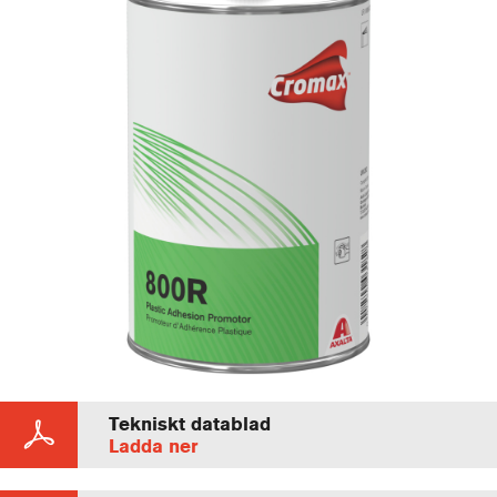
Tekniskt datablad
Ladda ner