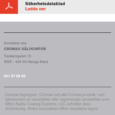
Säkerhetsdatablad
Ladda ner
Kontakta oss
CROMAX SÄLJKONTOR
Trankärrsgatan 15
SWE - 425 02 Hisings Kärra
031 57 68 00
Cromax-logotypen, Cromax och alla Cromax produkt- och
tjänstenamn är varumärken eller registrerade varumärken som
tillhör Axalta Coating Systems, LLC och/eller dess
dotterbolag. Andra varumärken tillhör respektive ägare.