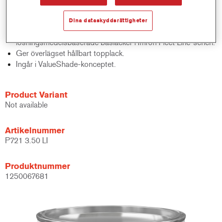
maximalt 10 % av vikten.
Särskilt framtagen för ekonomisk vått-i-vått-applicering.
Dina dataskyddsrättigheter
Kan täckas med alla topplacker och
lösningsmedelsbaserade baslacker i Imron Fleet Line-serien.
Ger överlägset hållbart topplack.
Ingår i ValueShade-konceptet.
Product Variant
Not available
Artikelnummer
P721 3.50 LI
Produktnummer
1250067681