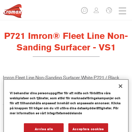
P721 Imron® Fleet Line Non-
Sanding Surfacer - VS1
Imron Fleet Line Non-Sanding Surfacer White P721 / Black
P727 är perfekt som 2K-grundfärg för topplacker i serien Imron
Fleet Line. Produkten ger en jämn och hållbar yta och kan
Vi behandlar dina personuppgifter för att mäta och förbättra våra
blandas för en rad olika omgivande temperaturer och
webbplatser och tjänster, som stöd för marknadsföringskampanjer och
användningsområden.
för att tillhandahålla anpassat innehåll och anpassade annonser. Klicka
på knappen till höger om du vill utöva dina dataskyddsrättigheter. För
mer information se vårt integritetsmeddelande
Produktfunktioner
Ingen converter behövs vid non-sanding applicering.
Avvisa alla
Acceptera cookies
Lämplig att tona med Imron Fleet Line PowerTints, upp till