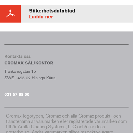
Säkerhetsdatablad
Ladda ner
Kontakta oss
CROMAX SÄLJKONTOR
Trankärrsgatan 15
SWE - 425 02 Hisings Kärra
031 57 68 00
Cromax-logotypen, Cromax och alla Cromax produkt- och
tjänstenamn är varumärken eller registrerade varumärken som
tillhör Axalta Coating Systems, LLC och/eller dess
dotterbolag. Andra varumärken tillhör respektive ägare.