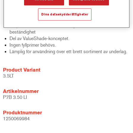
Extremt mångsidig.
Hjälper till att öka produktiviteten.
Dina dataskyddsrättigheter
Idealisk lämpad för applicering på stora ytor.
Erbjuder utmärkt korrosion, fuktighet och kemisk
beständighet
Del av ValueShade-konceptet.
Ingen fyllprimer behövs.
Lämplig för användning över ett brett sortiment av underlag.
Product Variant
3.5LT
Artikelnummer
P7B 3.50 LI
Produktnummer
1250069984