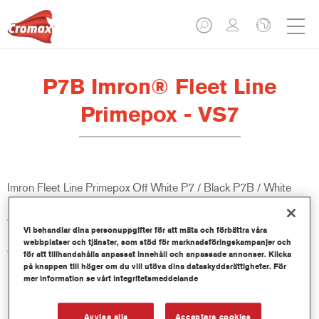
P7B Imron® Fleet Line
Primepox - VS7
Imron Fleet Line Primepox Off White P7 / Black P7B / White
P7W är en 2K epoxy-primer-surfacer. Den är kromatfrii och
erbjuder mycket god motståndskraft mot korrosion, fukt och
Vi behandlar dina personuppgifter för att mäta och förbättra våra
kemikalier. Imron Fleet Line Primepox är lämplig för användning
webbplatser och tjänster, som stöd för marknadsföringskampanjer och
över många olika underlag.
för att tillhandahålla anpassat innehåll och anpassade annonser. Klicka
på knappen till höger om du vill utöva dina dataskyddsrättigheter. För
mer information se vårt integritetsmeddelande
Produktfunktioner
Bra fyllningsegenskaper, utmärkt övertryck och smälter in
med bra topplack hållbarhet.
Avvisa alla
Acceptera cookies