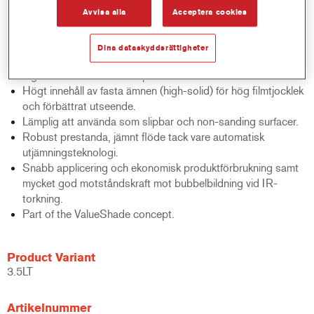
Avvisa alla
Acceptera cookies
Produktfunktioner
Bidrar till ökad produktivitet tack vare korta processtider.
Dina dataskyddsrättigheter
Brett appliceringsfönster och 1,5-skiktsapplicering.
Ingår i ValueShade-konceptet.
Högt innehåll av fasta ämnen (high-solid) för hög filmtjocklek
och förbättrat utseende.
Lämplig att använda som slipbar och non-sanding surfacer.
Robust prestanda, jämnt flöde tack vare automatisk
utjämningsteknologi.
Snabb applicering och ekonomisk produktförbrukning samt
mycket god motståndskraft mot bubbelbildning vid IR-
torkning.
Part of the ValueShade concept.
Product Variant
3.5LT
Artikelnummer