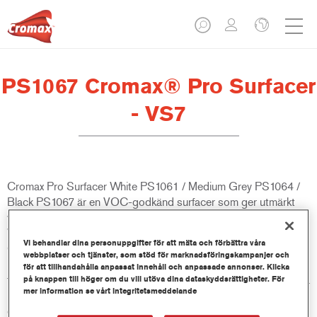
PS1067 Cromax® Pro Surfacer
- VS7
Cromax Pro Surfacer White PS1061 / Medium Grey PS1064 /
Black PS1067 är en VOC-godkänd surfacer som ger utmärkt
vidhäftning mellan underlag och topplack. Cromax Pro Surfacer
White PS1061 / Medium Grey PS1064 / Black PS1067 ingår i
Vi behandlar dina personuppgifter för att mäta och förbättra våra
Cromax Pro-systemet, är ekonomisk och lätt att applicera.
webbplatser och tjänster, som stöd för marknadsföringskampanjer och
Produkten kan användas som slipbar eller non-sanding surfacer
för att tillhandahålla anpassat innehåll och anpassade annonser. Klicka
för fläck- och dellackering samt hellackeringar på en mängd olika
på knappen till höger om du vill utöva dina dataskyddsrättigheter. För
mer information se vårt integritetsmeddelande
underlag. Produkten ingår i ValueShade, som ger optimal
grundfärg för alla topplackfärger.