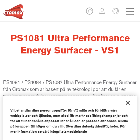
PS1081 Ultra Performance
Energy Surfacer - VS1
PS1081 / PS1084 / PS1087 Ultra Performance Energy Surfacer
från Cromax som är basert på ny teknologi gör att du får en
mycket mer produktiv reparationsprocess. Applicering sker utan
avluftning och den har väldigt bra torkegenskaper. Den passar
mycket bra för verkstäder som vill slå rekord!
Vi behandlar dina personuppgifter för att mäta och förbättra våra
webbplatser och tjänster, som stöd för marknadsföringskampanjer och
för att tillhandahålla anpassat innehåll och anpassade annonser. Klicka
Produktfunktioner
på knappen till höger om du vill utöva dina dataskyddsrättigheter. För
mer information se vårt integritetsmeddelande
Mycket imponerande lufttorkande resultat. Kan slipas efter
bara 20-40 minuter. Det är också möjligt med IR-tork och