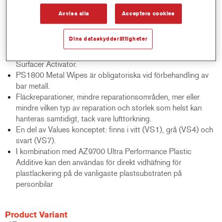
kort ugnstorkning.
Avvisa alla
Acceptera cookies
Det högkvalitativa utseendet ger en glansig bärighet efter
topplackering.
Dina dataskyddsrättigheter
God stabilitet utan avluftning, med upp till fyra skikt.
Enkelt 1:1 blandingsförhållande med AR7802 Energy
Surfacer Activator.
PS1800 Metal Wipes är obligatoriska vid förbehandling av
bar metall.
Fläckreparationer, mindre reparationsområden, mer eller
mindre vilken typ av reparation och storlek som helst kan
hanteras samtidigt, tack vare lufttorkning.
En del av Values konceptet: finns i vitt (VS1), grå (VS4) och
svart (VS7).
I kombination med AZ9700 Ultra Performance Plastic
Additive kan den användas för direkt vidhäfning för
plastlackering på de vanligaste plastsubstraten på
personbilar
Product Variant